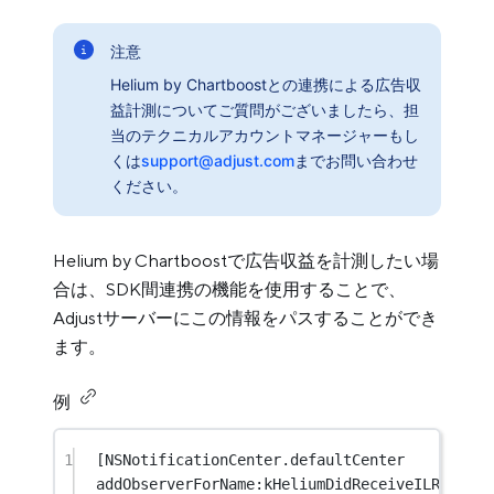
注意
Helium by Chartboostとの連携による広告収
益計測についてご質問がございましたら、担
当のテクニカルアカウントマネージャーもし
くは
support@adjust.com
までお問い合わせ
ください。
Helium by Chartboostで広告収益を計測したい場
合は、SDK間連携の機能を使用することで、
Adjustサーバーにこの情報をパスすることができ
ます。
例
1
[
NSNotificationCenter
.defaultCenter 
addObserverForName:kHeliumDidReceiveILRDNotif