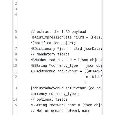
2
3
4
u
o
n
5
// extract the ILRD payload
6
HeliumImpressionData 
*
ilrd 
=
*
)notification.object;
7
NSDictionary
*
json 
=
 ilrd.jsonData;
8
// mandatory fields
9
NSNumber
*
ad_revenue 
=
 [json 
objectForKey
10
NSString
*
currency_type 
=
 [json 
objectFor
11
ADJAdRevenue 
*
adRevenue 
=
 [[ADJAdRevenue 
12
initWithSource:
];
13
[adjustAdRevenue 
setRevenue:
[ad_revenue 
d
currency:
currency_type];
14
// optional fields
15
NSString
*
network_name 
=
 [json 
objectForK
// Helium demand network name