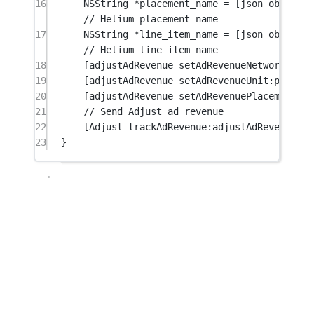
16
NSString
*
placement_name 
=
 [json 
objectFo
// Helium placement name
17
NSString
*
line_item_name 
=
 [json 
objectFo
// Helium line item name
18
[adjustAdRevenue 
setAdRevenueNetwork:
netw
19
[adjustAdRevenue 
setAdRevenueUnit:
placeme
20
[adjustAdRevenue 
setAdRevenuePlacement:
li
21
// Send Adjust ad revenue
22
[Adjust 
trackAdRevenue:
adjustAdRevenue];
23
}