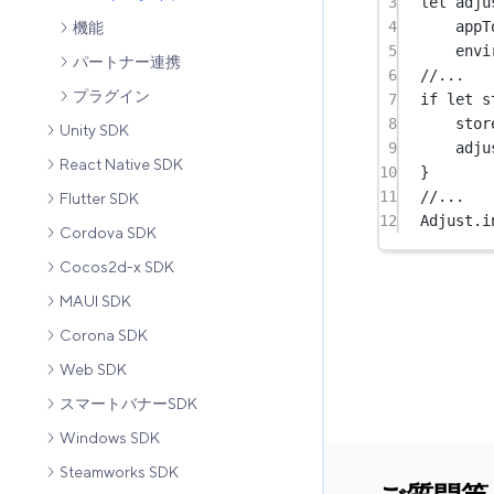
3
let
 adju
4
appT
機能
5
envi
パートナー連携
6
//...
プラグイン
7
if
let
 s
8
stor
Unity SDK
9
adju
React Native SDK
10
}
11
//...
Flutter SDK
12
Adjust.
i
Cordova SDK
Cocos2d-x SDK
MAUI SDK
Corona SDK
Web SDK
スマートバナーSDK
Windows SDK
Steamworks SDK