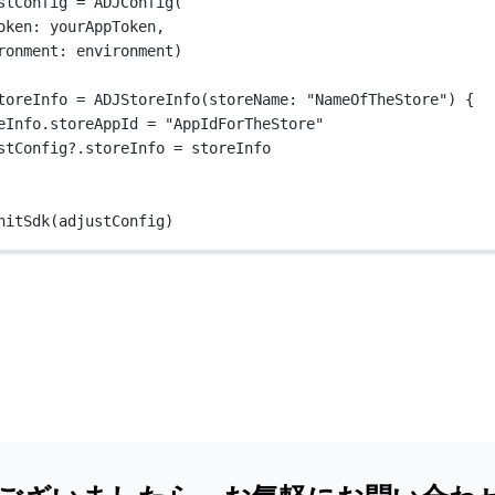
stConfig 
=
ADJConfig
(
oken
: yourAppToken,
ronment
: environment)
toreInfo 
=
ADJStoreInfo
(
storeName
: 
"NameOfTheStore"
) {
eInfo.storeAppId 
=
"AppIdForTheStore"
stConfig
?
.storeInfo 
=
 storeInfo
nitSdk
(adjustConfig)