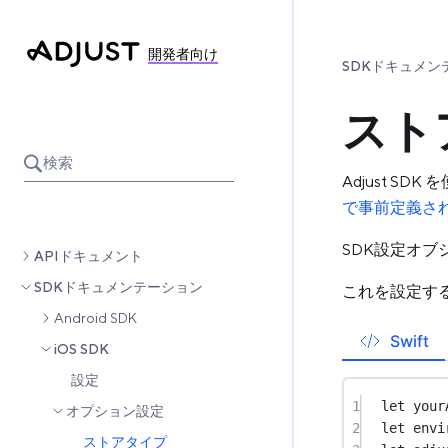
開発者向け
SDKドキュメン
スト
検索
Adjust 
で事前定義さ
SDK設定オブ
APIドキュメント
SDKドキュメンテーション
これを設定す
Android SDK
Swift
iOS SDK
設定
1
let
 your
オプション設定
2
let
 envi
ストアタイプ