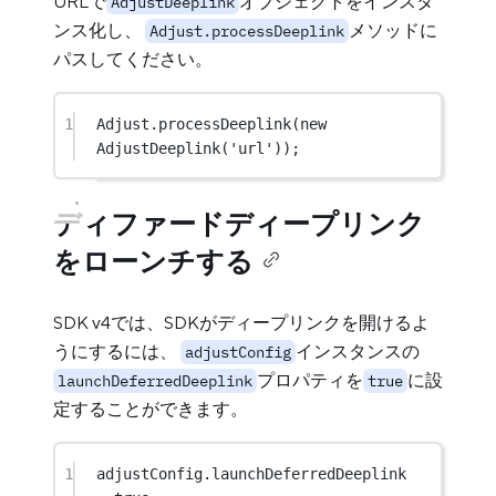
URLで
オブジェクトをインスタ
AdjustDeeplink
ンス化し、
メソッドに
Adjust.processDeeplink
パスしてください。
1
Adjust
.
processDeeplink
(
new
AdjustDeeplink
(
'url'
));
ディファードディープリンク
をローンチする
SDK v4では、SDKがディープリンクを開けるよ
うにするには、
インスタンスの
adjustConfig
プロパティを
に設
launchDeferredDeeplink
true
定することができます。
1
adjustConfig.launchDeferredDeeplink 