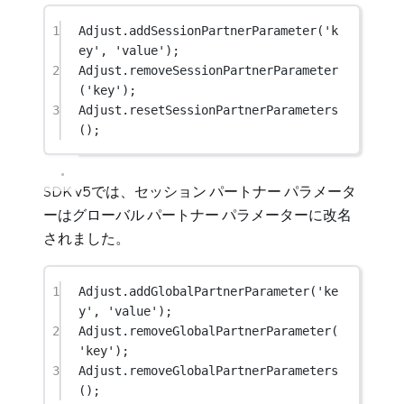
1
Adjust
.
addSessionPartnerParameter
(
'k
ey'
, 
'value'
);
2
Adjust
.
removeSessionPartnerParameter
(
'key'
);
3
Adjust
.
resetSessionPartnerParameters
();
SDK v5では、セッション パートナー パラメータ
ーはグローバル パートナー パラメーターに改名
されました。
1
Adjust
.
addGlobalPartnerParameter
(
'ke
y'
, 
'value'
);
2
Adjust
.
removeGlobalPartnerParameter
(
'key'
);
3
Adjust
.
removeGlobalPartnerParameters
();