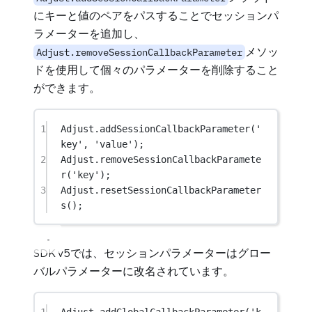
にキーと値のペアをパスすることでセッションパ
ラメーターを追加し、
メソッ
Adjust.removeSessionCallbackParameter
ドを使用して個々のパラメーターを削除すること
ができます。
1
Adjust
.
addSessionCallbackParameter
(
'
key'
, 
'value'
);
2
Adjust
.
removeSessionCallbackParamete
r
(
'key'
);
3
Adjust
.
resetSessionCallbackParameter
s
();
SDK v5では、セッションパラメーターはグロー
バルパラメーターに改名されています。
1
Adjust
.
addGlobalCallbackParameter
(
'k