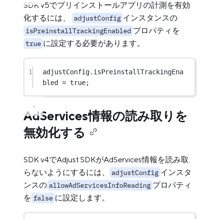
SDK v5でプリインストールアプリの計測を有効
化するには、
インスタンスの
adjustConfig
プロパティを
isPreinstallTrackingEnabled
に設定する必要があります。
true
1
adjustConfig.isPreinstallTrackingEna
bled 
=
true
;
AdServices情報の読み取りを
無効化する
SDK v4でAdjust SDKがAdServices情報を読み取
らないようにするには、
インスタ
adjustConfig
ンスの
プロパティ
allowAdServicesInfoReading
を
に設定します。
false