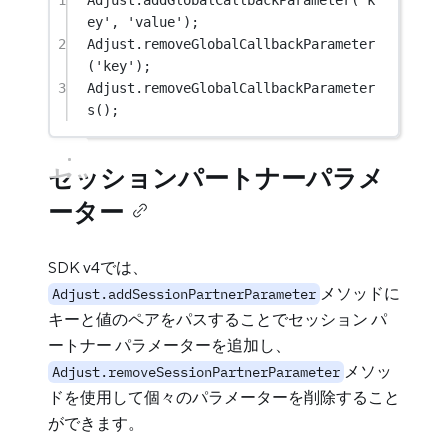
ey'
, 
'value'
);
2
Adjust
.
removeGlobalCallbackParameter
(
'key'
);
3
Adjust
.
removeGlobalCallbackParameter
s
();
セッションパートナーパラメ
ーター
SDK v4では、
メソッドに
Adjust.addSessionPartnerParameter
キーと値のペアをパスすることでセッション パ
ートナー パラメーターを追加し、
メソッ
Adjust.removeSessionPartnerParameter
ドを使用して個々のパラメーターを削除すること
ができます。