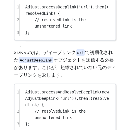
1
Adjust
.
processDeeplink
(
'url'
).
then
((
resolvedLink) {
2
// resolvedLink is the 
unshortened link
3
};
SDK v5では、ディープリンク
で初期化され
url
た
オブジェクトを送信する必要
AdjustDeeplink
があります。これが、短縮されていない元のディ
ープリンクを返します。
1
Adjust
.
processAndResolveDeeplink
(
new
AdjustDeeplink
(
'url'
)).
then
((resolve
dLink) {
2
// resolvedLink is the 
unshortened link
3
};