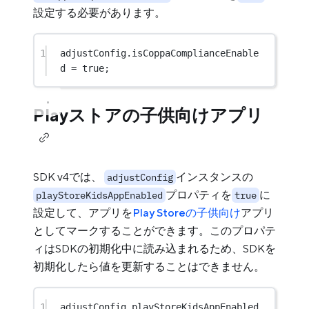
設定する必要があります。
1
adjustConfig.isCoppaComplianceEnable
d 
=
true
;
Playストアの子供向けアプリ
SDK v4では、
インスタンスの
adjustConfig
プロパティを
に
playStoreKidsAppEnabled
true
設定して、アプリを
Play Storeの子供向け
アプリ
としてマークすることができます。このプロパテ
ィはSDKの初期化中に読み込まれるため、SDKを
初期化したら値を更新することはできません。
1
adjustConfig.playStoreKidsAppEnabled 