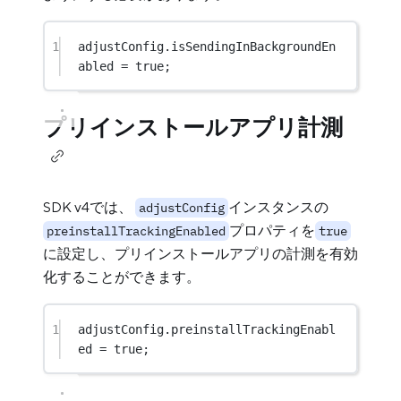
1
adjustConfig.isSendingInBackgroundEn
abled 
=
true
;
プリインストールアプリ計測
SDK v4では、
インスタンスの
adjustConfig
プロパティを
preinstallTrackingEnabled
true
に設定し、プリインストールアプリの計測を有効
化することができます。
1
adjustConfig.preinstallTrackingEnabl
ed 
=
true
;