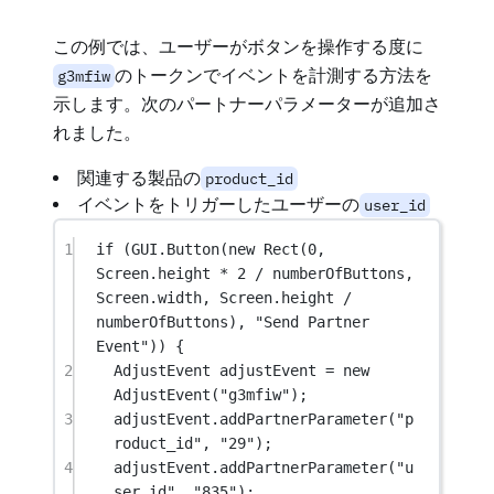
この例では、ユーザーがボタンを操作する度に
のトークンでイベントを計測する方法を
g3mfiw
示します。次のパートナーパラメーターが追加さ
れました。
関連する製品の
product_id
イベントをトリガーしたユーザーの
user_id
1
if
 (GUI.
Button
(
new
Rect
(
0
, 
Screen.height 
*
2
/
 numberOfButtons, 
Screen.width, Screen.height 
/
numberOfButtons), 
"Send Partner 
Event"
)) {
2
AdjustEvent
adjustEvent
=
new
AdjustEvent
(
"g3mfiw"
);
3
adjustEvent.
addPartnerParameter
(
"p
roduct_id"
, 
"29"
);
4
adjustEvent.
addPartnerParameter
(
"u
ser_id"
, 
"835"
);