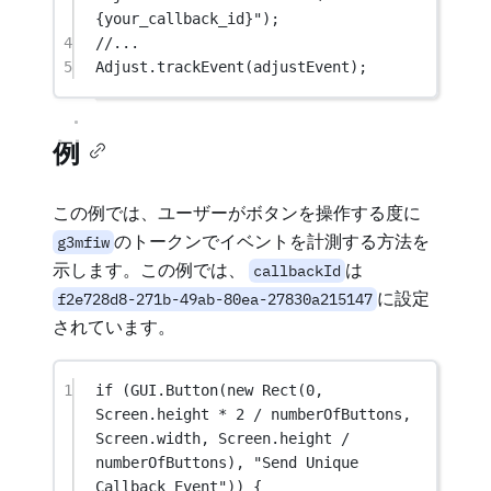
{your_callback_id}"
);
4
//...
5
Adjust.
trackEvent
(adjustEvent);
例
この例では、ユーザーがボタンを操作する度に
のトークンでイベントを計測する方法を
g3mfiw
示します。この例では、
は
callbackId
に設定
f2e728d8-271b-49ab-80ea-27830a215147
されています。
1
if
 (GUI.
Button
(
new
Rect
(
0
, 
Screen.height 
*
2
/
 numberOfButtons, 
Screen.width, Screen.height 
/
numberOfButtons), 
"Send Unique 
Callback Event"
)) {