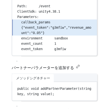
Path:      /event
ClientSdk: unity4.38.1
Parameters:
callback_params  
{"event_token":"g3mfiw","revenue_amo
unt":"0.05"}
environment      sandbox
event_count      1
event_token      g3mfiw
パートナーパラメーターを追加する
メソッドシグネチャー
public
void
addPartnerParameter
(
string
key
, 
string
value
);