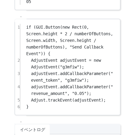
05
1
if
 (GUI.
Button
(
new
Rect
(
0
, 
Screen.height 
*
2
/
 numberOfButtons, 
Screen.width, Screen.height 
/
numberOfButtons), 
"Send Callback 
Event"
)) {
2
AdjustEvent
adjustEvent
=
new
AdjustEvent
(
"g3mfiw"
);
3
adjustEvent.
addCallbackParameter
(
"
event_token"
, 
"g3mfiw"
);
4
adjustEvent.
addCallbackParameter
(
"
revenue_amount"
, 
"0.05"
);
5
Adjust.
trackEvent
(adjustEvent);
6
}
イベントログ