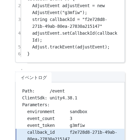
2
AdjustEvent
adjustEvent
=
new
AdjustEvent
(
"g3mfiw"
);
3
string
callbackId
=
"f2e728d8-
271b-49ab-80ea-27830a215147"
4
adjustEvent.
setCallbackId
(callback
Id);
5
Adjust.
trackEvent
(adjustEvent);
6
}
イベントログ
Path:      /event
ClientSdk: unity4.38.1
Parameters:
environment      sandbox
event_count      3
event_token      g3mfiw
callback_id      f2e728d8-271b-49ab-
80ea-27830a215147