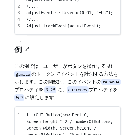
2
//...
3
adjustEvent.
setRevenue
(
0.01
, 
"EUR"
);
4
//...
5
Adjust.
trackEvent
(adjustEvent);
例
この例では、ユーザーがボタンを操作する度に
のトークンでイベントを計測する方法を
g3mfiw
示します。この関数は、このイベントの
revenue
プロパティを
に、
プロパティを
0.25
currency
に設定します。
EUR
1
if
 (GUI.
Button
(
new
Rect
(
0
, 
Screen.height 
*
2
/
 numberOfButtons, 
Screen.width, Screen.height 
/
numberOfButtons), 
"Send Revenue 