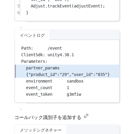
5
Adjust.
trackEvent
(adjustEvent);
6
}
イベントログ
Path:      /event
ClientSdk: unity4.38.1
Parameters:
partner_params  
{"product_id":"29","user_id":"835"}
environment      sandbox
event_count      1
event_token      g3mfiw
コールバック識別子を追加する
メソッドシグネチャー