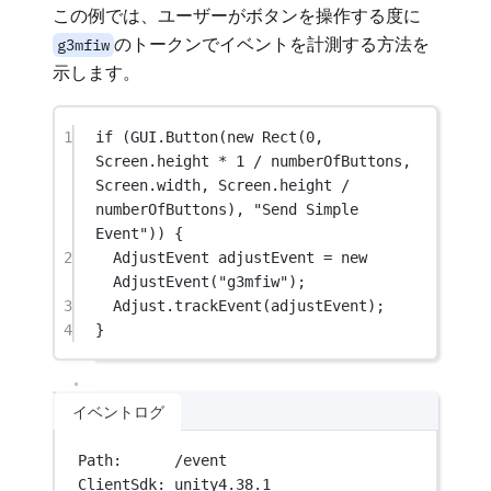
この例では、ユーザーがボタンを操作する度に
のトークンでイベントを計測する方法を
g3mfiw
示します。
1
if
 (GUI.
Button
(
new
Rect
(
0
, 
Screen.height 
*
1
/
 numberOfButtons, 
Screen.width, Screen.height 
/
numberOfButtons), 
"Send Simple 
Event"
)) {
2
AdjustEvent
adjustEvent
=
new
AdjustEvent
(
"g3mfiw"
);
3
Adjust.
trackEvent
(adjustEvent);
4
}
イベントログ
Path:      /event
ClientSdk: unity4.38.1