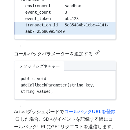
environment      sandbox
event_count      3
event_token      abc123
transaction_id   5e85484b-1ebc-4141-
aab7-25b869e54c49
コールバックパラメーターを追加する
メソッドシグネチャー
public
void
addCallbackParameter
(
string
key
, 
string
value
);
Adjustダッシュボードで
コールバックURLを登録
した場合、SDKがイベントを記録する際にコ
ールバックURLにGETリクエストを送信します。