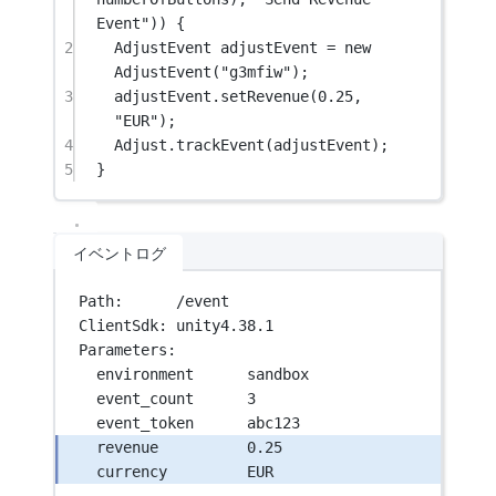
Event"
)) {
2
AdjustEvent
adjustEvent
=
new
AdjustEvent
(
"g3mfiw"
);
3
adjustEvent.
setRevenue
(
0.25
, 
"EUR"
);
4
Adjust.
trackEvent
(adjustEvent);
5
}
イベントログ
Path:      /event
ClientSdk: unity4.38.1
Parameters:
environment      sandbox
event_count      3
event_token      abc123
revenue          0.25
currency         EUR