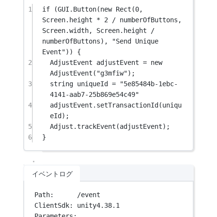
1
if
 (GUI.
Button
(
new
Rect
(
0
, 
Screen.height 
*
2
/
 numberOfButtons, 
Screen.width, Screen.height 
/
numberOfButtons), 
"Send Unique 
Event"
)) {
2
AdjustEvent
adjustEvent
=
new
AdjustEvent
(
"g3mfiw"
);
3
string
uniqueId
=
"5e85484b-1ebc-
4141-aab7-25b869e54c49"
4
adjustEvent.
setTransactionId
(uniqu
eId);
5
Adjust.
trackEvent
(adjustEvent);
6
}
イベントログ
Path:      /event
ClientSdk: unity4.38.1
Parameters: