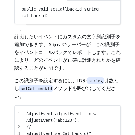
public
void
setCallbackId
(
string
callbackId
)
計測したいイベントにカスタムの文字列識別子を
追加できます。Adjustのサーバーが、この識別子
をイベントコールバックでレポートします。これ
により、どのイベントが正確に計測されたかを確
認することが可能です。
この識別子を設定するには、IDを
引数と
string
し
メソッドを呼び出してくださ
setCallbackId
い。
1
AdjustEvent
adjustEvent
=
new
AdjustEvent
(
"abc123"
);
2
//...
3
adjustEvent.
setCallbackId
(
"