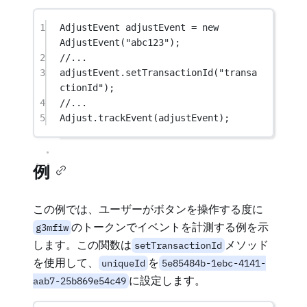
1
AdjustEvent
adjustEvent
=
new
AdjustEvent
(
"abc123"
);
2
//...
3
adjustEvent.
setTransactionId
(
"transa
ctionId"
);
4
//...
5
Adjust.
trackEvent
(adjustEvent);
例
この例では、ユーザーがボタンを操作する度に
のトークンでイベントを計測する例を示
g3mfiw
します。この関数は
メソッド
setTransactionId
を使用して、
を
uniqueId
5e85484b-1ebc-4141-
に設定します。
aab7-25b869e54c49