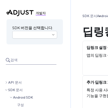
개발자
SDK 문서
Androi
딥링
SDK 버전을 선택합니다.
딥링크 설정
앱의 딥링크
검색
추가 딥링크
API 문서
특정 사용 
SDK 문서
기능을 구현
Android SDK
구성