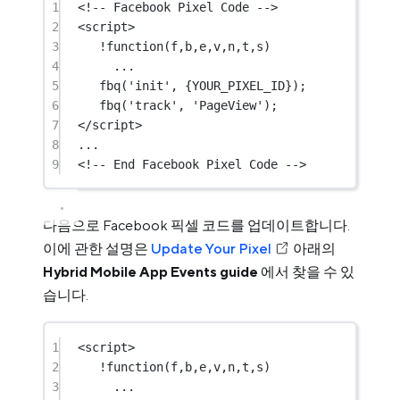
1
<!-- Facebook Pixel Code -->
2
<
script
>
3
!function
(
f
,
b
,
e
,
v
,
n
,
t
,
s
)
4
...
5
fbq
(
'init'
, {
YOUR_PIXEL_ID
});
6
fbq
(
'track'
, 
'PageView'
);
7
</
script
>
8
...
9
<!-- End Facebook Pixel Code -->
다음으로 Facebook 픽셀 코드를 업데이트합니다.
이에 관한 설명은
Update Your Pixel
아래의
Hybrid Mobile App Events guide
에서 찾을 수 있
습니다.
1
<
script
>
2
!function
(
f
,
b
,
e
,
v
,
n
,
t
,
s
)
3
...