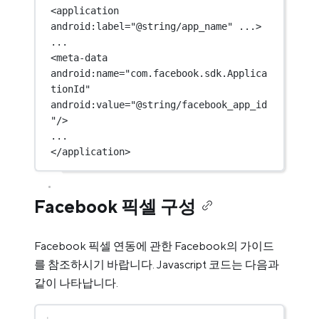
<
application
android:label
=
"@string/app_name"
 ...>
...
<
meta-data
android:name
=
"com.facebook.sdk.Applica
tionId"
android:value
=
"@string/facebook_app_id
"
/>
...
</
application
>
Facebook 픽셀 구성
Facebook 픽셀 연동에 관한 Facebook의 가이드
를 참조하시기 바랍니다. Javascript 코드는 다음과
같이 나타납니다.