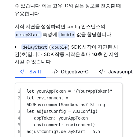
수 있습니다. 이는 고유 ID와 같은 정보를 전송할 때
유용합니다.
시작 지연을 설정하려면 config 인스턴스의
속성에
값을 할당합니다.
delayStart
double
(
): SDK 시작이 지연된 시
delayStart
double
간(초)입니다. SDK 작동 시작은 최대
10초
간 지연
시킬 수 있습니다.
Swift
Objective-C
Javascript
1
let
 yourAppToken 
=
"{YourAppToken}"
2
let
 environment 
=
ADJEnvironmentSandbox 
as?
String
3
let
 adjustConfig 
=
ADJConfig
(
4
appToken
: yourAppToken,
5
environment
: environment)
6
adjustConfig
?
.delayStart 
=
5.5