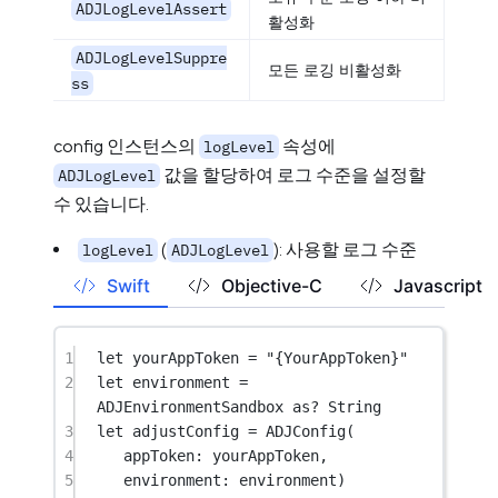
ADJLogLevelAssert
활성화
ADJLogLevelSuppre
모든 로깅 비활성화
ss
config 인스턴스의
속성에
logLevel
값을 할당하여 로그 수준을 설정할
ADJLogLevel
수 있습니다.
(
): 사용할 로그 수준
logLevel
ADJLogLevel
Swift
Objective-C
Javascript
1
let
 yourAppToken 
=
"{YourAppToken}"
2
let
 environment 
=
ADJEnvironmentSandbox 
as?
String
3
let
 adjustConfig 
=
ADJConfig
(
4
appToken
: yourAppToken,
5
environment
: environment)