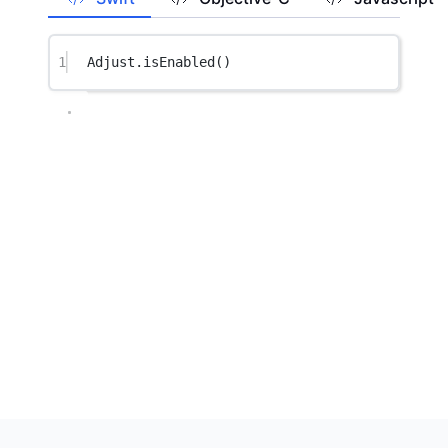
1
Adjust.
isEnabled
()