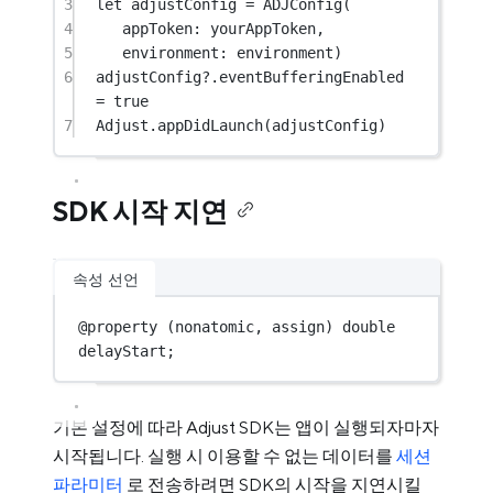
3
let
 adjustConfig 
=
ADJConfig
(
4
appToken
: yourAppToken,
5
environment
: environment)
6
adjustConfig
?
.eventBufferingEnabled 
=
true
7
Adjust.
appDidLaunch
(adjustConfig)
SDK 시작 지연
속성 선언
@
property
 (nonatomic, assign) 
double
delayStart;
기본 설정에 따라 Adjust SDK는 앱이 실행되자마자
시작됩니다. 실행 시 이용할 수 없는 데이터를
세션
파라미터
로 전송하려면 SDK의 시작을 지연시킬