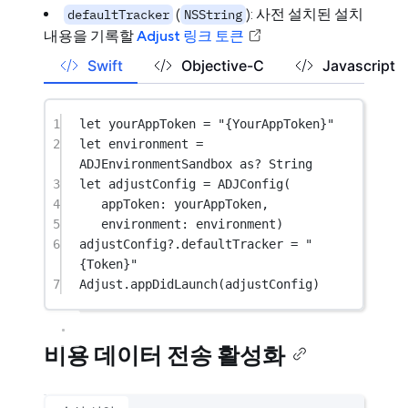
(
): 사전 설치된 설치
defaultTracker
NSString
내용을 기록할
Adjust 링크 토큰
Swift
Objective-C
Javascript
1
let
 yourAppToken 
=
"{YourAppToken}"
2
let
 environment 
=
ADJEnvironmentSandbox 
as?
String
3
let
 adjustConfig 
=
ADJConfig
(
4
appToken
: yourAppToken,
5
environment
: environment)
6
adjustConfig
?
.defaultTracker 
=
"
{Token}"
7
Adjust.
appDidLaunch
(adjustConfig)
비용 데이터 전송 활성화