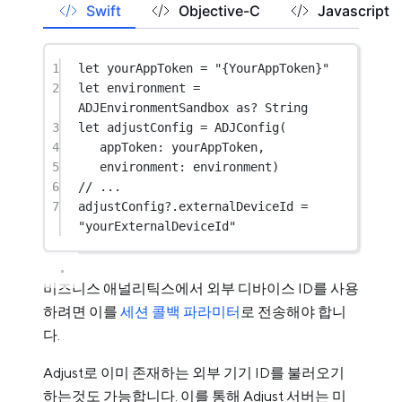
Swift
Objective-C
Javascript
1
let
 yourAppToken 
=
"{YourAppToken}"
2
let
 environment 
=
ADJEnvironmentSandbox 
as?
String
3
let
 adjustConfig 
=
ADJConfig
(
4
appToken
: yourAppToken,
5
environment
: environment)
6
// ...
7
adjustConfig
?
.externalDeviceId 
=
"yourExternalDeviceId"
비즈니스 애널리틱스에서 외부 디바이스 ID를 사용
하려면 이를
세션 콜백 파라미터
로 전송해야 합니
다.
Adjust로 이미 존재하는 외부 기기 ID를 불러오기
하는것도 가능합니다. 이를 통해 Adjust 서버는 미