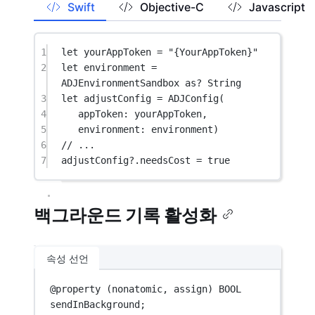
Swift
Objective-C
Javascript
1
let
 yourAppToken 
=
"{YourAppToken}"
2
let
 environment 
=
ADJEnvironmentSandbox 
as?
String
3
let
 adjustConfig 
=
ADJConfig
(
4
appToken
: yourAppToken,
5
environment
: environment)
6
// ...
7
adjustConfig
?
.needsCost 
=
true
백그라운드 기록 활성화
속성 선언
@
property
 (nonatomic, assign) 
BOOL
sendInBackground;