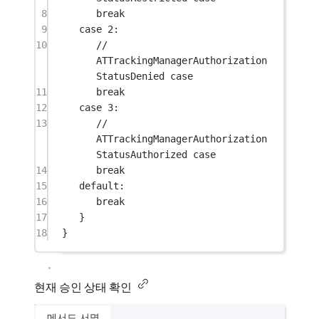
8
break
9
case
2
:
10
// 
ATTrackingManagerAuthorization
StatusDenied case
11
break
12
case
3
:
13
// 
ATTrackingManagerAuthorization
StatusAuthorized case
14
break
15
default:
16
break
17
}
18
}
현재 승인 상태 확인
메서드 서명