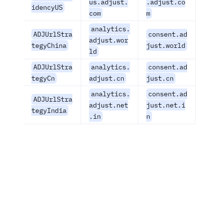
us.adjust.
.adjust.co
idencyUS
com
m
analytics.
ADJUrlStra
consent.ad
adjust.wor
tegyChina
just.world
ld
ADJUrlStra
analytics.
consent.ad
tegyCn
adjust.cn
just.cn
analytics.
consent.ad
ADJUrlStra
adjust.net
just.net.i
tegyIndia
.in
n