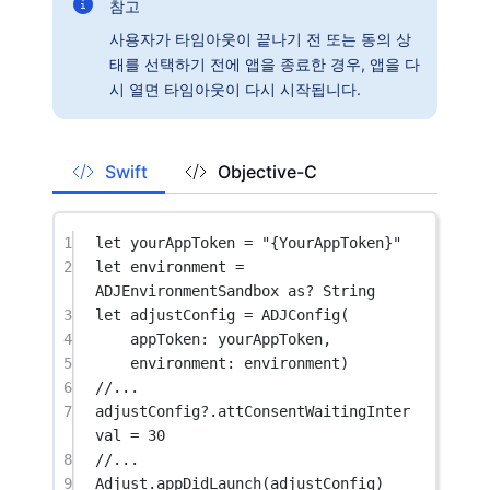
참고
사용자가 타임아웃이 끝나기 전 또는 동의 상
태를 선택하기 전에 앱을 종료한 경우, 앱을 다
시 열면 타임아웃이 다시 시작됩니다.
Swift
Objective-C
1
let
 yourAppToken 
=
"{YourAppToken}"
2
let
 environment 
=
ADJEnvironmentSandbox 
as?
String
3
let
 adjustConfig 
=
ADJConfig
(
4
appToken
: yourAppToken,
5
environment
: environment)
6
//...
7
adjustConfig
?
.attConsentWaitingInter
val 
=
30
8
//...
9
Adjust.
appDidLaunch
(adjustConfig)