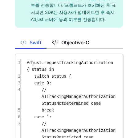
부를 전송합니다. 프롬프트가 초기화된 후 표
시되면 SDK는 사용자가 업데이트한 후 즉시
Adjust 서버에 동의 여부를 전송합니다.
Swift
Objective-C
1
Adjust.
requestTrackingAuthorization
{ status 
in
2
switch
 status {
3
case
0
:
4
// 
ATTrackingManagerAuthorization
StatusNotDetermined case
5
break
6
case
1
:
7
// 
ATTrackingManagerAuthorization
StatusRestricted case