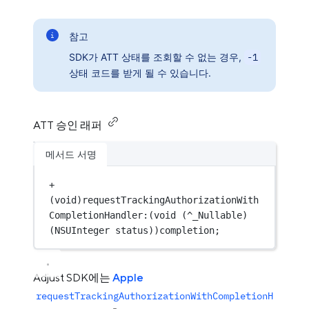
참고
SDK가 ATT 상태를 조회할 수 없는 경우,
-1
상태 코드를 받게 될 수 있습니다.
ATT 승인 래퍼
메서드 서명
+
(
void
)requestTrackingAuthorizationWith
CompletionHandler:(
void
 (
^
_Nullable)
(
NSUInteger
 status))completion;
Adjust SDK에는
Apple
requestTrackingAuthorizationWithCompletionH