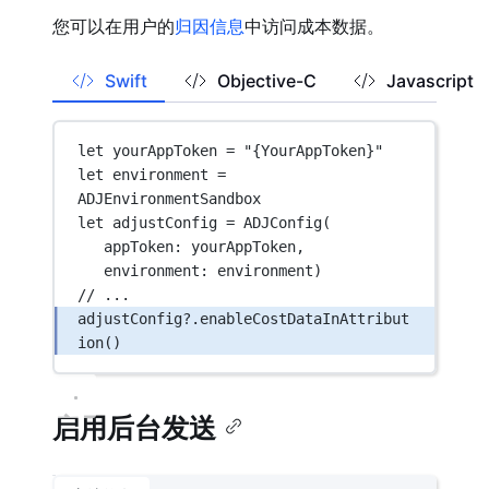
您可以在用户的
归因信息
中访问成本数据。
Swift
Objective-C
Javascript
let
 yourAppToken 
=
"{YourAppToken}"
let
 environment 
=
ADJEnvironmentSandbox
let
 adjustConfig 
=
ADJConfig
(
appToken
: yourAppToken,
environment
: environment)
// ...
adjustConfig
?
.
enableCostDataInAttribut
ion
()
启用后台发送