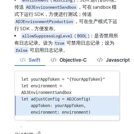
environment
NSString
传送
，可在 sandbox 模
ADJEnvironmentSandbox
式下运行 SDK，方便进行测试；传送
，可在生产模式下运
ADJEnvironmentProduction
行 SDK，方便发布。
(
)：是否禁用所
allowSuppressLogLevel
BOOL
有日志记录。设为
可禁用日志记录；设为
true
可启用日志记录。
false
Swift
Objective-C
Javascript
let
 yourAppToken 
=
"{YourAppToken}"
let
 environment 
=
ADJEnvironmentSandbox
let
 adjustConfig 
=
ADJConfig
(
appToken
: yourAppToken,
environment
: environment)