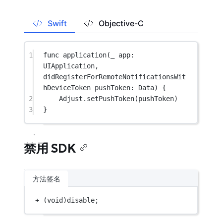
Swift
Objective-C
1
func
application
(
_
 app: 
UIApplication, 
didRegisterForRemoteNotificationsWit
hDeviceToken
 pushToken: Data) {
2
Adjust.
setPushToken
(pushToken)
3
}
禁用 SDK
方法签名
+
 (
void
)disable;