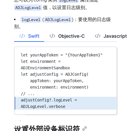
logLevel
值，以设置日志级别。
ADJLogLevel
(
)：要使用的日志级
logLevel
ADJLogLevel
别。
Swift
Objective-C
Javascript
let
 yourAppToken 
=
"{YourAppToken}"
let
 environment 
=
ADJEnvironmentSandbox
let
 adjustConfig 
=
ADJConfig
(
appToken
: yourAppToken,
environment
: environment)
// ...
adjustConfig
?
.logLevel 
=
ADJLogLevel.verbose
设置外部设备标识符