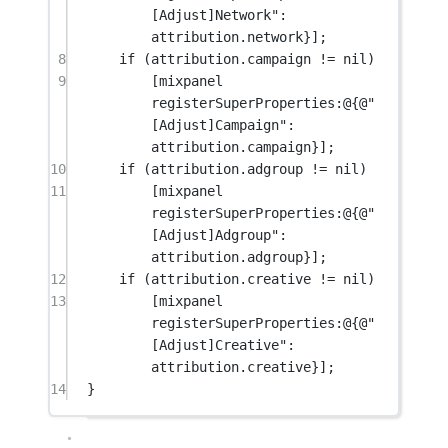
[Adjust]Network"
:  
attribution.network}];
8
if
 (attribution.campaign 
!=
nil
)
9
[mixpanel 
registerSuperProperties:
@{
@"
[Adjust]Campaign"
: 
attribution.campaign}];
10
if
 (attribution.adgroup 
!=
nil
)
11
[mixpanel 
registerSuperProperties:
@{
@"
[Adjust]Adgroup"
:  
attribution.adgroup}];
12
if
 (attribution.creative 
!=
nil
)
13
[mixpanel 
registerSuperProperties:
@{
@"
[Adjust]Creative"
: 
attribution.creative}];
14
}