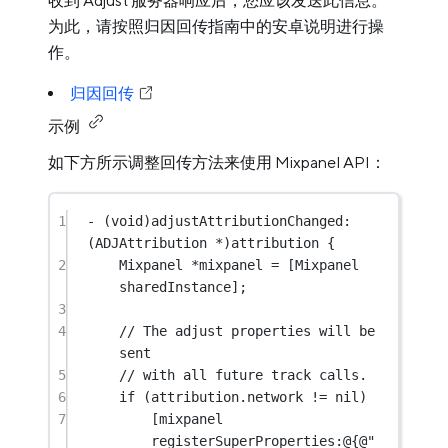
收到 Adjust 服务器响应后，您应该发送此信息。
为此，请按照归因回传指南中的安卓说明进行操
作。
归因回传
示例
如下方所示调整回传方法来使用 Mixpanel API：
1
-
 (
void
)adjustAttributionChanged:
(ADJAttribution 
*
)attribution {
2
Mixpanel 
*
mixpanel 
=
 [Mixpanel 
sharedInstance
];
3
4
// The adjust properties will be 
sent
5
// with all future track calls.
6
if
 (attribution.network 
!=
nil
)
7
[mixpanel 
registerSuperProperties:
@{
@"