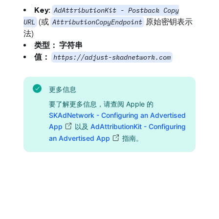
Key:
AdAttributionKit - Postback Copy
(或
原始密钥表示
URL
AttributionCopyEndpoint
法)
类型：
字符串
值：
https://adjust-skadnetwork.com
更多信息
要了解更多信息，请查阅 Apple 的
SKAdNetwork - Configuring an Advertised
App
以及
AdAttributionKit - Configuring
an Advertised App
指南。