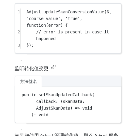
1
Adjust.
updateSkanConversionValue
(
6
, 
'coarse-value'
, ‘
true
’, 
function
(
error
) {
2
// error is present in case it 
happened
3
});
监听转化值变更
方法签名
public 
setSkanUpdatedCallback
(
callback: (
skanData
:
AdjustSkanData
) 
=>
void
): 
void
如果您使用 Adjust 管理转化值，那么 Adjust 服务