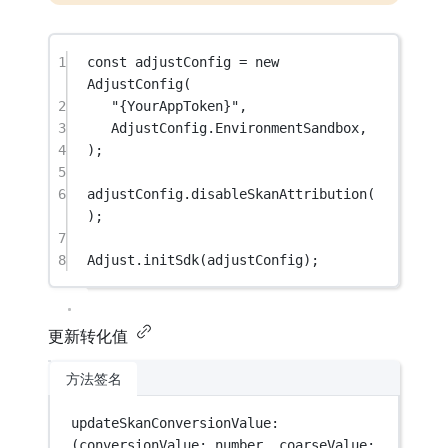
1
const
adjustConfig
=
new
AdjustConfig
(
2
"{YourAppToken}"
,
3
AdjustConfig.EnvironmentSandbox,
4
);
5
6
adjustConfig.
disableSkanAttribution
(
);
7
8
Adjust.
initSdk
(adjustConfig);
更新转化值
方法签名
updateSkanConversionValue
: 
(
conversionValue
:
number
, 
coarseValue
: