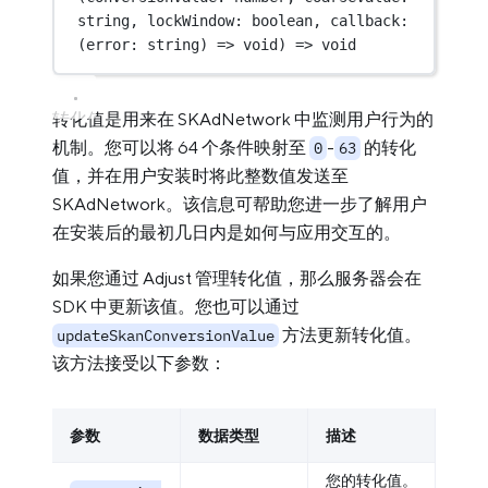
string
, 
lockWindow
:
boolean
, 
callback
:
(
error
:
string
) 
=>
void
) 
=>
void
转化值是用来在 SKAdNetwork 中监测用户行为的
机制。您可以将 64 个条件映射至
-
的转化
0
63
值，并在用户安装时将此整数值发送至
SKAdNetwork。该信息可帮助您进一步了解用户
在安装后的最初几日内是如何与应用交互的。
如果您通过 Adjust 管理转化值，那么服务器会在
SDK 中更新该值。您也可以通过
方法更新转化值。
updateSkanConversionValue
该方法接受以下参数：
参数
数据类型
描述
您的转化值。