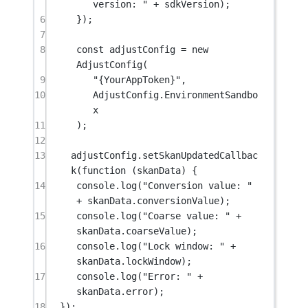
version: "
+
 sdkVersion);
6
});
7
8
const
adjustConfig
=
new
AdjustConfig
(
9
"{YourAppToken}"
,
10
AdjustConfig.EnvironmentSandbo
x
11
);
12
13
adjustConfig.
setSkanUpdatedCallbac
k
(
function
 (
skanData
) {
14
console.
log
(
"Conversion value: "
+
 skanData.conversionValue);
15
console.
log
(
"Coarse value: "
+
skanData.coarseValue);
16
console.
log
(
"Lock window: "
+
skanData.lockWindow);
17
console.
log
(
"Error: "
+
skanData.error);
18
});