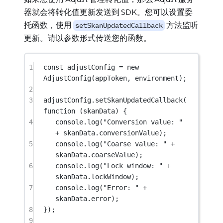
器就会将转化值更新发送到 SDK。您可以设置委
托函数，使用
方法监听
setSkanUpdatedCallback
更新。请以参数形式传送您的函数。
1
const
adjustConfig
=
new
AdjustConfig
(appToken, environment);
2
3
adjustConfig.
setSkanUpdatedCallback
(
function
 (
skanData
) {
4
console.
log
(
"Conversion value: "
+
 skanData.conversionValue);
5
console.
log
(
"Coarse value: "
+
skanData.coarseValue);
6
console.
log
(
"Lock window: "
+
skanData.lockWindow);
7
console.
log
(
"Error: "
+
skanData.error);
8
});
9