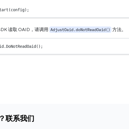
tart
(config);
DK 读取 OAID，请调用
方法。
AdjustOaid.doNotReadOaid()
id.
DoNotReadOaid
();
？联系我们