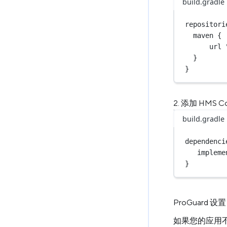
build.gradle
repositori
maven {
url 
}
}
添加 HMS Co
build.gradle
dependenci
impleme
}
ProGuard 设置
如果您的应用不是