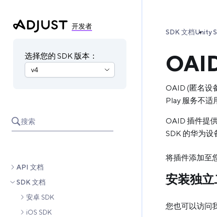
开发者
SDK 文档
Unity 
OAI
选择您的 SDK 版本：
OAID (匿名
Play 服务不
OAID 插件提
搜索
SDK 的华为设
将插件添加至
API 文档
安装独立
SDK 文档
安卓 SDK
您也可以访问
iOS SDK