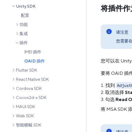
将插件作为 
Unity SDK
配置
功能
请注意
集成
您需要在加
插件
IMEI 插件
您可以在 Uni
OAID 插件
Flutter SDK
要将 OAID 插
React Native SDK
找到
Adjust
Cordova SDK
取消选择
Sta
Cocos2d-x SDK
勾选
Read O
MAUI SDK
将 MSA SD
Web SDK
智能横幅 SDK
请注意