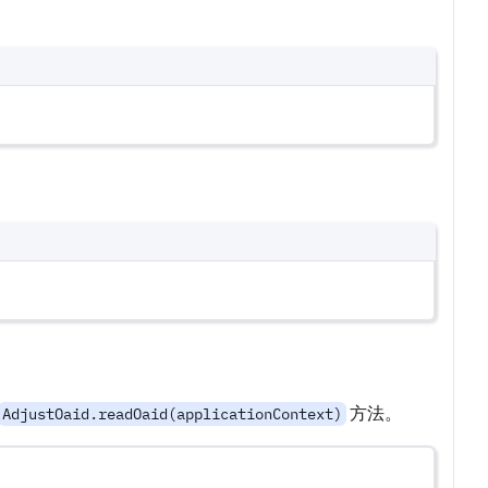
方法。
AdjustOaid.readOaid(applicationContext)