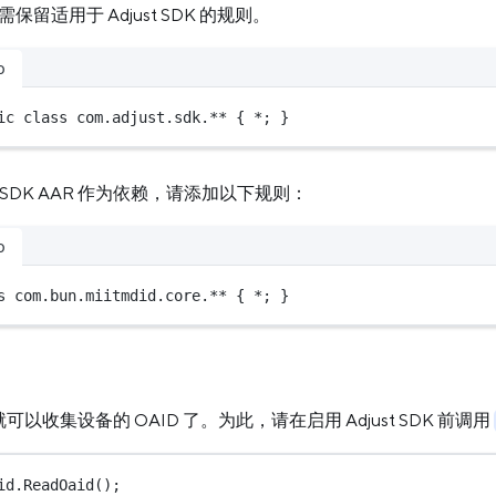
，只需保留适用于 Adjust SDK 的规则。
o
ic
class
com
.adjust.sdk.** { 
*
; }
 SDK AAR 作为依赖，请添加以下规则：
o
s
com
.bun.miitmdid.core.** { 
*
; }
以收集设备的 OAID 了。为此，请在启用 Adjust SDK 前调用
id.
ReadOaid
();