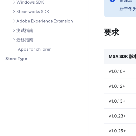
Windows SDK
对于华为
Steamworks SDK
Adobe Experience Extension
要求
测试指南
迁移指南
Apps for children
MSA SDK 版
Store Type
v1.0.10+
v1.0.12+
v1.0.13+
v1.0.23+
v1.0.25+