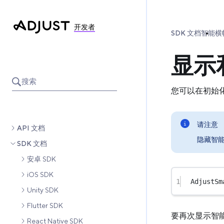
开发者
SDK 文档
智能横幅
显示
搜索
您可以在初始
请注意
API 文档
隐藏智能
SDK 文档
安卓 SDK
iOS SDK
1
AdjustSm
Unity SDK
Flutter SDK
要再次显示智
React Native SDK