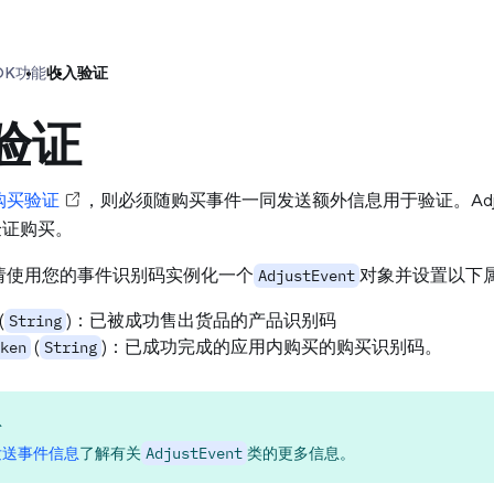
DK
功能
收入验证
验证
购买验证
，则必须随购买事件一同发送额外信息用于验证。Adju
 验证购买。
请使用您的事件识别码实例化一个
对象并设置以下
AdjustEvent
(
)：已被成功售出货品的产品识别码
String
(
)：已成功完成的应用内购买的购买识别码。
ken
String
息
发送事件信息
了解有关
AdjustEvent
类的更多信息。