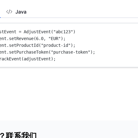
Java
stEvent 
=
AdjustEvent
(
"abc123"
)
ent.
setRevenue
(
6.0
, 
"EUR"
);
ent.
setProductId
(
"product-id"
);
ent.
setPurchaseToken
(
"purchase-token"
);
rackEvent
(adjustEvent);
？联系我们