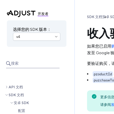
开发者
SDK 文档
安卓 S
收入
选择您的 SDK 版本：
如果您已启用
发至 Google
搜索
要验证购买，
productId
purchaseTo
API 文档
SDK 文档
更多信
安卓 SDK
请参阅
配置