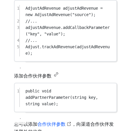
1
AdjustAdRevenue
adjustAdRevenue
=
new
AdjustAdRevenue
(
"source"
);
2
//...
3
adjustAdRevenue.
addCallbackParameter
(
"key"
, 
"value"
);
4
//...
5
Adjust.
trackAdRevenue
(adjustAdRevenu
e);
添加合作伙伴参数
1
public
void
addPartnerParameter
(
string
key
, 
string
value
);
您可以添加
合作伙伴参数
，向渠道合作伙伴发