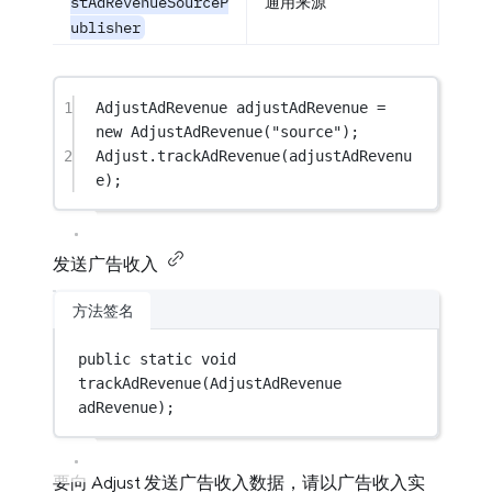
stAdRevenueSourceP
通用来源
ublisher
1
AdjustAdRevenue
adjustAdRevenue
=
new
AdjustAdRevenue
(
"source"
);
2
Adjust.
trackAdRevenue
(adjustAdRevenu
e);
发送广告收入
方法签名
public
static
void
trackAdRevenue
(
AdjustAdRevenue
adRevenue
);
要向 Adjust 发送广告收入数据，请以广告收入实