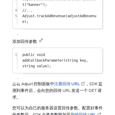
t
(
"banner"
);
4
//...
5
Adjust.
trackAdRevenue
(adjustAdRevenu
e);
添加回传参数
1
public
void
addCallbackParameter
(
string
key
, 
string
value
);
您在 Adjust 控制面板中
注册回传 URL
，SDK 监
测到事件后，会向您的回传 URL 发送一个 GET 请
求。
您可以为自己的服务器设置回传参数。配置好事件
的参数后，SDK 会将参数附加至
您的回传 URL