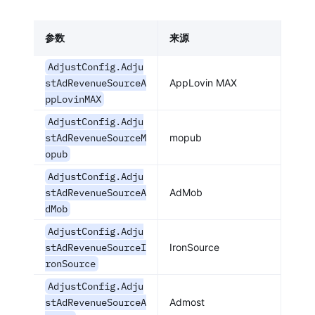
参数
来源
AdjustConfig.Adju
stAdRevenueSourceA
AppLovin MAX
ppLovinMAX
AdjustConfig.Adju
stAdRevenueSourceM
mopub
opub
AdjustConfig.Adju
stAdRevenueSourceA
AdMob
dMob
AdjustConfig.Adju
stAdRevenueSourceI
IronSource
ronSource
AdjustConfig.Adju
stAdRevenueSourceA
Admost