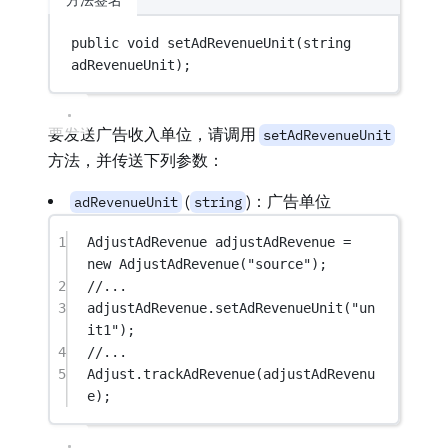
public
void
setAdRevenueUnit
(
string
adRevenueUnit
);
要发送广告收入单位，请调用
setAdRevenueUnit
方法，并传送下列参数：
(
)：广告单位
adRevenueUnit
string
1
AdjustAdRevenue
adjustAdRevenue
=
new
AdjustAdRevenue
(
"source"
);
2
//...
3
adjustAdRevenue.
setAdRevenueUnit
(
"un
it1"
);
4
//...
5
Adjust.
trackAdRevenue
(adjustAdRevenu
e);