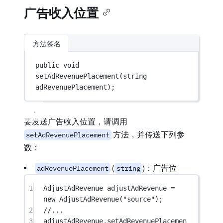
广告收入位置
方法签名
public
void
setAdRevenuePlacement
(
string
adRevenuePlacement
);
要发送广告收入位置，请调用
方法，并传送下列参
setAdRevenuePlacement
数：
(
)：广告位
adRevenuePlacement
string
1
AdjustAdRevenue
adjustAdRevenue
=
new
AdjustAdRevenue
(
"source"
);
2
//...
3
adjustAdRevenue.
setAdRevenuePlacemen