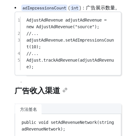
(
)：广告展示数量。
adImpressionsCount
int
1
AdjustAdRevenue
adjustAdRevenue
=
new
AdjustAdRevenue
(
"source"
);
2
//...
3
adjustAdRevenue.
setAdImpressionsCoun
t
(
10
);
4
//...
5
Adjust.
trackAdRevenue
(adjustAdRevenu
e);
广告收入渠道
方法签名
public
void
setAdRevenueNetwork
(
string
adRevenueNetwork
);