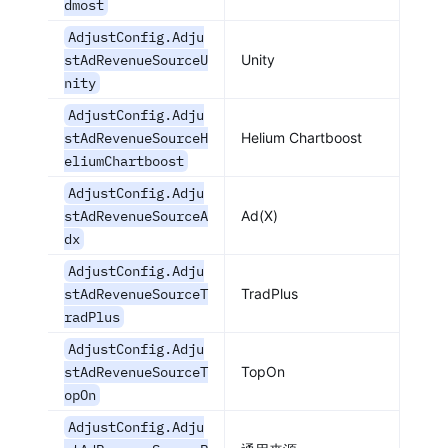
dmost
AdjustConfig.Adju
stAdRevenueSourceU
Unity
nity
AdjustConfig.Adju
stAdRevenueSourceH
Helium Chartboost
eliumChartboost
AdjustConfig.Adju
stAdRevenueSourceA
Ad(X)
dx
AdjustConfig.Adju
stAdRevenueSourceT
TradPlus
radPlus
AdjustConfig.Adju
stAdRevenueSourceT
TopOn
opOn
AdjustConfig.Adju