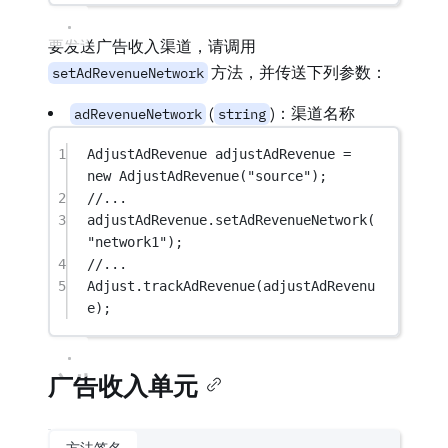
要发送广告收入渠道，请调用
方法，并传送下列参数：
setAdRevenueNetwork
(
)：渠道名称
adRevenueNetwork
string
1
AdjustAdRevenue
adjustAdRevenue
=
new
AdjustAdRevenue
(
"source"
);
2
//...
3
adjustAdRevenue.
setAdRevenueNetwork
(
"network1"
);
4
//...
5
Adjust.
trackAdRevenue
(adjustAdRevenu
e);
广告收入单元
方法签名