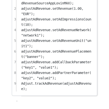
dRevenueSourceAppLovinMAX);
2
adjustAdRevenue.
setRevenue
(
1.00
, 
"EUR"
);
3
adjustAdRevenue.
setAdImpressionsCoun
t
(
10
);
4
adjustAdRevenue.
setAdRevenueNetwork
(
"network1"
);
5
adjustAdRevenue.
setAdRevenueUnit
(
"un
it1"
);
6
adjustAdRevenue.
setAdRevenuePlacemen
t
(
"banner"
);
7
adjustAdRevenue.
addCallbackParameter
(
"key1"
, 
"value1"
);
8
adjustAdRevenue.
addPartnerParameter
(
"key2"
, 
"value2"
);
9
Adjust.
trackAdRevenue
(adjustAdRevenu
e);