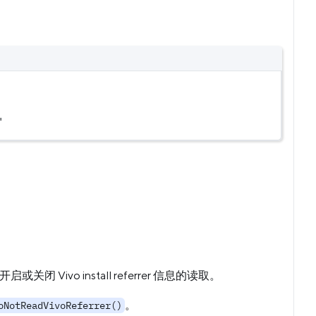
'
或关闭 Vivo install referrer 信息的读取。
。
oNotReadVivoReferrer()