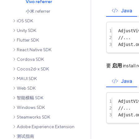
Vivo referrer
Java
小米 referrer
iOS SDK
Unity SDK
1
AdjustVi
2
//...
Flutter SDK
3
Adjust.
o
React Native SDK
Cordova SDK
要
启用
insta
Cocos2d-x SDK
MAUI SDK
Java
Web SDK
智能横幅 SDK
1
AdjustVi
Windows SDK
2
//...
3
Adjust.
o
Steamworks SDK
Adobe Experience Extension
测试指南