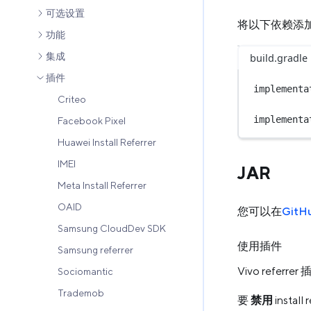
可选设置
将以下依赖添加至 
功能
集成
build.gradle
插件
implementa
Criteo
implementa
Facebook Pixel
Huawei Install Referrer
IMEI
JAR
Meta Install Referrer
OAID
您可以在
Git
Samsung CloudDev SDK
使用插件
Samsung referrer
Vivo referr
Sociomantic
Trademob
要
禁用
insta