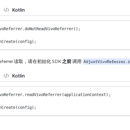
Kotlin
voReferrer.
doNotReadVivoReferrer
();
nCreate
(config);
ll referrer 读取，请在初始化 SDK
之前
调用
AdjustVivoReferrer.r
Kotlin
voReferrer.
readVivoReferrer
(applicationContext);
nCreate
(config);