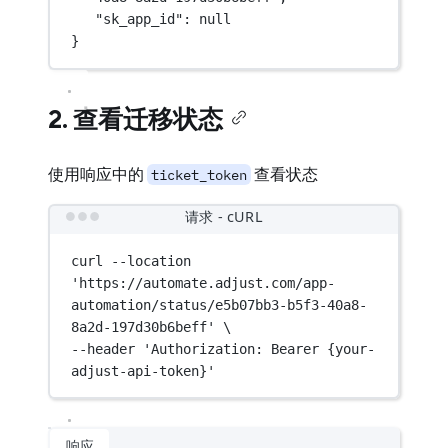
"sk_app_id"
: 
null
}
2. 查看迁移状态
使用响应中的
查看状态
ticket_token
请求 - cURL
curl
--location
'https://automate.adjust.com/app-
automation/status/e5b07bb3-b5f3-40a8-
8a2d-197d30b6beff'
\
--header 
'Authorization: Bearer {your-
adjust-api-token}'
响应