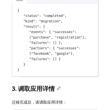
{
"status"
: 
"completed"
,
"kind"
: 
"migration"
,
"result"
: {
"events"
: { 
"successes"
: 
[
"purchase"
, 
"registration"
], 
"failures"
: [] },
"partners"
: { 
"successes"
: 
[
"facebook"
, 
"google"
], 
"failures"
: [] }
}
}
3. 调取应用详情
迁移完成后，请调取应用详情：