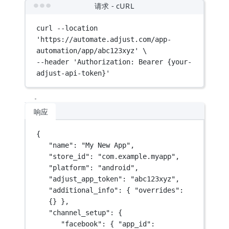
请求 - cURL
curl
--location
'https://automate.adjust.com/app-
automation/app/abc123xyz'
\
--header 
'Authorization: Bearer {your-
adjust-api-token}'
响应
{
"name"
: 
"My New App"
,
"store_id"
: 
"com.example.myapp"
,
"platform"
: 
"android"
,
"adjust_app_token"
: 
"abc123xyz"
,
"additional_info"
: { 
"overrides"
: 
{} },
"channel_setup"
: {
"facebook"
: { 
"app_id"
: 