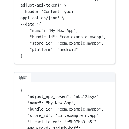
adjust-api-token}'
\
--header 
'Content-Type: 
application/json'
\
--data 
'{
"name": "My New App",
"bundle_id": "com.example.myapp",
"store_id": "com.example.myapp",
"platform": "android"
}'
响应
{
"adjust_app_token"
: 
"abc123xyz"
,
"name"
: 
"My New App"
,
"bundle_id"
: 
"com.example.myapp"
,
"store_id"
: 
"com.example.myapp"
,
"ticket_token"
: 
"e5b07bb3-b5f3-
40a8-8a2d-197d30b6beff"
,