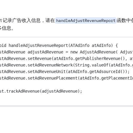
ust 记录广告收入信息，请在
函数中
handleAdjustRevenueReport
多信息。
oid
handleAdjustRevenueReport
(ATAdInfo atAdInfo) {
stAdRevenue adjustAdRevenue 
=
new
AdjustAdRevenue
( Adjus
stAdRevenue.
setRevenue
(atAdInfo.
getPublisherRevenue
(), a
stAdRevenue.
setAdRevenueNetwork
(String.
valueOf
(atAdInfo.
stAdRevenue.
setAdRevenueUnit
(atAdInfo.
getAdsourceId
());
stAdRevenue.
setAdRevenuePlacement
(atAdInfo.
getPlacementI
st.
trackAdRevenue
(adjustAdRevenue);