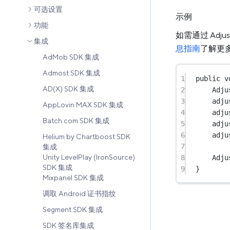
可选设置
示例
功能
如需通过 Adj
集成
息指南
了解更
AdMob SDK 集成
Admost SDK 集成
1
public
v
AD(X) SDK 集成
2
Adju
3
adju
AppLovin MAX SDK 集成
4
adju
Batch.com SDK 集成
5
adju
6
adju
Helium by Chartboost SDK
7
集成
Unity LevelPlay (IronSource)
8
Adju
SDK 集成
9
}
Mixpanel SDK 集成
调取 Android 证书指纹
Segment SDK 集成
SDK 签名库集成