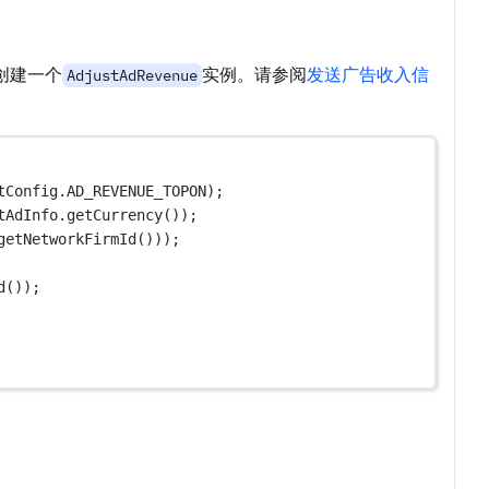
创建一个
实例。请参阅
发送广告收入信
AdjustAdRevenue
tConfig.AD_REVENUE_TOPON);
tAdInfo.
getCurrency
());
getNetworkFirmId
()));
d
());