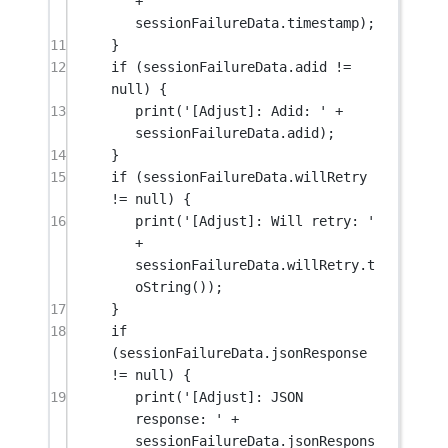
+
sessionFailureData.timestamp);
11
}
12
if
 (sessionFailureData.adid 
!=
null
) {
13
print
(
'[Adjust]: Adid: '
+
sessionFailureData.adid);
14
}
15
if
 (sessionFailureData.willRetry 
!=
null
) {
16
print
(
'[Adjust]: Will retry: '
+
sessionFailureData.willRetry.
t
oString
());
17
}
18
if
(sessionFailureData.jsonResponse 
!=
null
) {
19
print
(
'[Adjust]: JSON 
response: '
+
sessionFailureData.jsonRespons