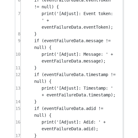
!=
null
) {
7
print
(
'[Adjust]: Event token: 
'
+
eventFailureData.eventToken);
8
}
9
if
 (eventFailureData.message 
!=
null
) {
10
print
(
'[Adjust]: Message: '
+
eventFailureData.message);
11
}
12
if
 (eventFailureData.timestamp 
!=
null
) {
13
print
(
'[Adjust]: Timestamp: '
+
 eventFailureData.timestamp);
14
}
15
if
 (eventFailureData.adid 
!=
null
) {
16
print
(
'[Adjust]: Adid: '
+
eventFailureData.adid);
17
}