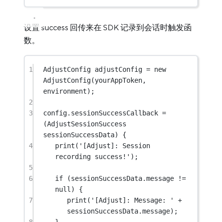
设置 success 回传来在 SDK 记录到会话时触发函
数。
1
AdjustConfig
 adjustConfig 
=
new
AdjustConfig
(yourAppToken, 
environment);
2
3
config.sessionSuccessCallback 
=
(
AdjustSessionSuccess
sessionSuccessData) {
4
print
(
'[Adjust]: Session 
recording success!'
);
5
6
if
 (sessionSuccessData.message 
!=
null
) {
7
print
(
'[Adjust]: Message: '
+
sessionSuccessData.message);
8
}