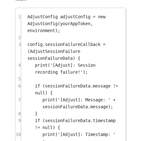
1
AdjustConfig
 adjustConfig 
=
new
AdjustConfig
(yourAppToken, 
environment);
2
3
config.sessionFailureCallback 
=
(
AdjustSessionFailure
sessionFailureData) {
4
print
(
'[Adjust]: Session 
recording failure!'
);
5
6
if
 (sessionFailureData.message 
!=
null
) {
7
print
(
'[Adjust]: Message: '
+
sessionFailureData.message);
8
}
9
if
 (sessionFailureData.timestamp 
!=
null
) {
10
print
(
'[Adjust]: Timestamp: '