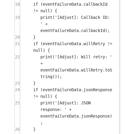
18
if
 (eventFailureData.callbackId 
!=
null
) {
19
print
(
'[Adjust]: Callback ID: 
'
+
eventFailureData.callbackId);
20
}
21
if
 (eventFailureData.willRetry 
!=
null
) {
22
print
(
'[Adjust]: Will retry: '
+
eventFailureData.willRetry.
toS
tring
());
23
}
24
if
 (eventFailureData.jsonResponse 
!=
null
) {
25
print
(
'[Adjust]: JSON 
response: '
+
eventFailureData.jsonResponse)
;
26
}