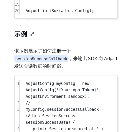
19
20
Adjust
.
initSdk
(adjustConfig);
示例
该示例展示了如何注册一个
，来输出 SDK 向 Adjust
sessionSuccessCallback
发送会话数据的时间戳。
1
AdjustConfig
 myConfig 
=
new
AdjustConfig
(
'{Your App Token}'
, 
AdjustEnvironment
.sandbox);
2
//...
3
myConfig.sessionSuccessCallback 
=
(
AdjustSessionSuccess
sessionSuccessData) {
4
print
(
'Session measured at '
+