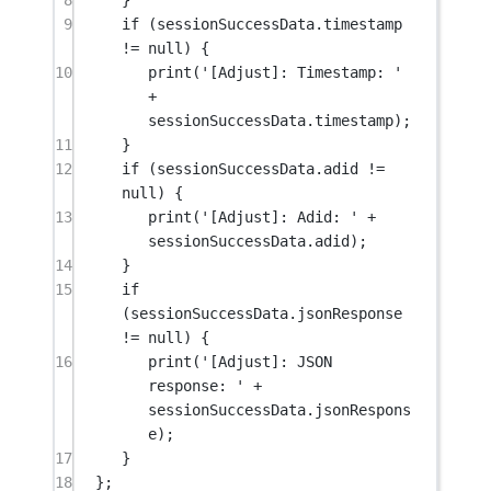
9
if
 (sessionSuccessData.timestamp 
!=
null
) {
10
print
(
'[Adjust]: Timestamp: '
+
sessionSuccessData.timestamp);
11
}
12
if
 (sessionSuccessData.adid 
!=
null
) {
13
print
(
'[Adjust]: Adid: '
+
sessionSuccessData.adid);
14
}
15
if
(sessionSuccessData.jsonResponse 
!=
null
) {
16
print
(
'[Adjust]: JSON 
response: '
+
sessionSuccessData.jsonRespons
e);
17
}
18
};