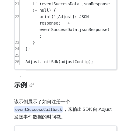
21
if
 (eventSuccessData.jsonResponse 
!=
null
) {
22
print
(
'[Adjust]: JSON 
response: '
+
eventSuccessData.jsonResponse)
;
23
}
24
};
25
26
Adjust
.
initSdk
(adjustConfig);
示例
该示例展示了如何注册一个
，来输出 SDK 向 Adjust
eventSuccessCallback
发送事件数据的时间戳。