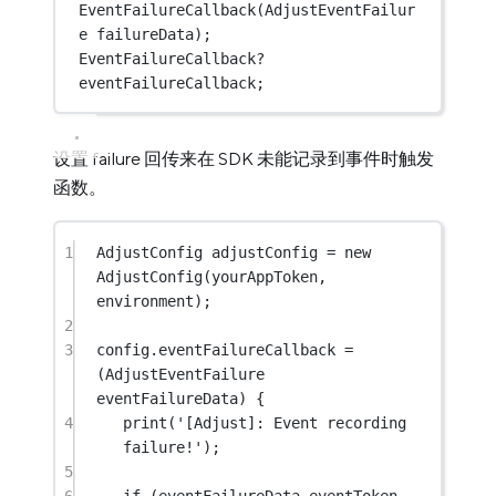
EventFailureCallback
(
AdjustEventFailur
e
 failureData);
EventFailureCallback
?
eventFailureCallback;
设置 failure 回传来在 SDK 未能记录到事件时触发
函数。
1
AdjustConfig
 adjustConfig 
=
new
AdjustConfig
(yourAppToken, 
environment);
2
3
config.eventFailureCallback 
=
(
AdjustEventFailure
eventFailureData) {
4
print
(
'[Adjust]: Event recording 
failure!'
);
5
6
if
 (eventFailureData.eventToken 