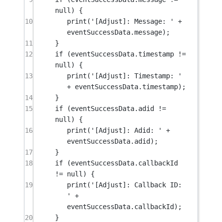
null
) {
10
print
(
'[Adjust]: Message: '
+
eventSuccessData.message);
11
}
12
if
 (eventSuccessData.timestamp 
!=
null
) {
13
print
(
'[Adjust]: Timestamp: '
+
 eventSuccessData.timestamp);
14
}
15
if
 (eventSuccessData.adid 
!=
null
) {
16
print
(
'[Adjust]: Adid: '
+
eventSuccessData.adid);
17
}
18
if
 (eventSuccessData.callbackId 
!=
null
) {
19
print
(
'[Adjust]: Callback ID: 
'
+
eventSuccessData.callbackId);
20
}