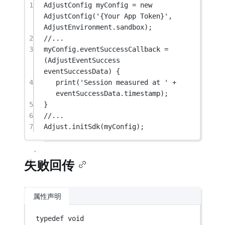
1
AdjustConfig
 myConfig 
=
new
AdjustConfig
(
'{Your App Token}'
, 
AdjustEnvironment
.sandbox);
2
//...
3
myConfig.eventSuccessCallback 
=
(
AdjustEventSuccess
eventSuccessData) {
4
print
(
'Session measured at '
+
eventSuccessData.timestamp);
5
}
6
//...
7
Adjust
.
initSdk
(myConfig);
失败回传
属性声明
typedef
void