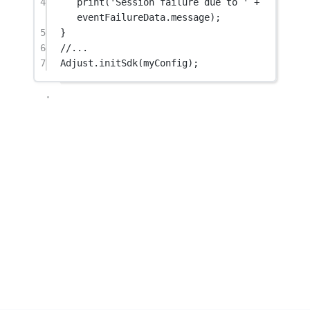
4
print
(
'Session failure due to '
+
eventFailureData.message);
5
}
6
//...
7
Adjust
.
initSdk
(myConfig);