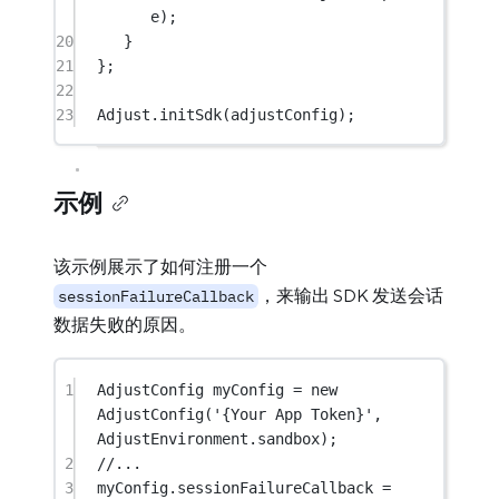
e);
20
}
21
};
22
23
Adjust
.
initSdk
(adjustConfig);
示例
该示例展示了如何注册一个
，来输出 SDK 发送会话
sessionFailureCallback
数据失败的原因。
1
AdjustConfig
 myConfig 
=
new
AdjustConfig
(
'{Your App Token}'
, 
AdjustEnvironment
.sandbox);
2
//...
3
myConfig.sessionFailureCallback 
=