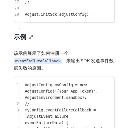
27
};
28
29
Adjust
.
initSdk
(adjustConfig);
示例
该示例展示了如何注册一个
，来输出 SDK 发送事件数
eventFailureCallback
据失败的原因。
1
AdjustConfig
 myConfig 
=
new
AdjustConfig
(
'{Your App Token}'
, 
AdjustEnvironment
.sandbox);
2
//...
3
myConfig.eventFailureCallback 
=
(
AdjustEventFailure
eventFailureData) {