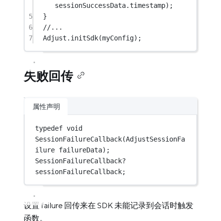
sessionSuccessData.timestamp);
5
}
6
//...
7
Adjust
.
initSdk
(myConfig);
失败回传
属性声明
typedef
void
SessionFailureCallback
(
AdjustSessionFa
ilure
 failureData);
SessionFailureCallback
?
sessionFailureCallback;
设置 failure 回传来在 SDK 未能记录到会话时触发
函数。