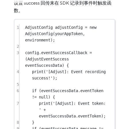
设置 success 回传来在 SDK 记录到事件时触发函
数。
1
AdjustConfig
 adjustConfig 
=
new
AdjustConfig
(yourAppToken, 
environment);
2
3
config.eventSuccessCallback 
=
(
AdjustEventSuccess
eventSuccessData) {
4
print
(
'[Adjust]: Event recording 
success!'
);
5
6
if
 (eventSuccessData.eventToken 
!=
null
) {
7
print
(
'[Adjust]: Event token: 
'
+
eventSuccessData.eventToken);
8
}
9
if
 (eventSuccessData.message 
!=