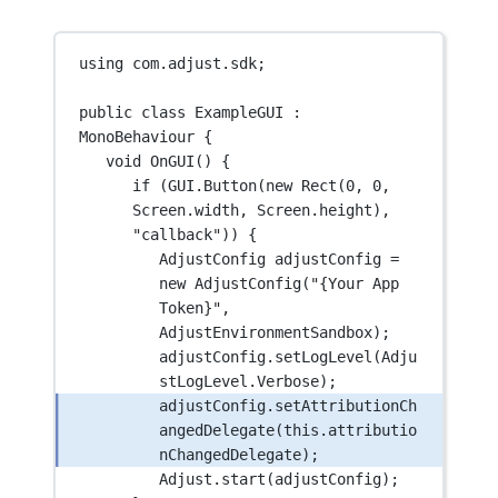
using
com
.
adjust
.
sdk
;
public
class
ExampleGUI
 : 
MonoBehaviour
 {
void
OnGUI
() {
if
 (GUI.
Button
(
new
Rect
(
0
, 
0
, 
Screen.width, Screen.height), 
"callback"
)) {
AdjustConfig
adjustConfig
=
new
AdjustConfig
(
"{Your App 
Token}"
, 
AdjustEnvironmentSandbox);
adjustConfig.
setLogLevel
(Adju
stLogLevel.Verbose);
adjustConfig.
setAttributionCh
angedDelegate
(
this
.attributio
nChangedDelegate);
Adjust.
start
(adjustConfig);