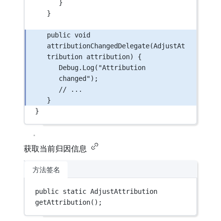
}
}
public
void
attributionChangedDelegate
(
AdjustAt
tribution
attribution
) {
Debug.
Log
(
"Attribution 
changed"
);
// ...
}
}
获取当前归因信息
方法签名
public
static
AdjustAttribution
getAttribution
();