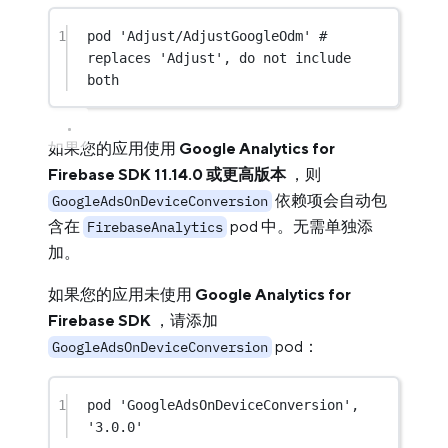
1
pod 
'Adjust/AdjustGoogleOdm'
# 
replaces 'Adjust', do not include 
both
如果您的应用使用
Google Analytics for
Firebase SDK 11.14.0 或更高版本
，则
依赖项会自动包
GoogleAdsOnDeviceConversion
含在
pod 中。无需单独添
FirebaseAnalytics
加。
如果您的应用未使用
Google Analytics for
Firebase SDK
，请添加
pod：
GoogleAdsOnDeviceConversion
1
pod 
'GoogleAdsOnDeviceConversion'
, 
'3.0.0'