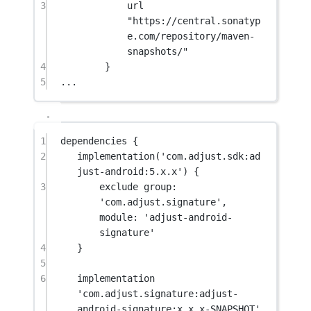
3
url 
"https://central.sonatyp
e.com/repository/maven-
snapshots/"
4
}
5
..
.
1
dependencies {
2
implementation(
'com.adjust.sdk:ad
just-android:5.x.x'
) {
3
exclude 
group
: 
'com.adjust.signature'
, 
module
: 
'adjust-android-
signature'
4
}
5
6
implementation 
'com.adjust.signature:adjust-
android-signature:x.x.x-SNAPSHOT'