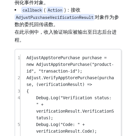
例化事件对象。
(
)：接收
callback
Action
对象作为参
AdjustPurchaseVerificationResult
数的委托回传函数。
在此示例中，收入验证响应被输出至日志后台进
程。
1
AdjustAppStorePurchase
purchase
=
new
AdjustAppStorePurchase
(
"product-
id"
, 
"transaction-id"
);
2
Adjust.
VerifyAppStorePurchase
(purcha
se, (
verificationResult
) 
=>
3
{
4
Debug.
Log
(
"Verification status: 
"
+
verificationResult.VerificationS
tatus);
5
Debug.
Log
(
"Code: "
+
verificationResult.Code);