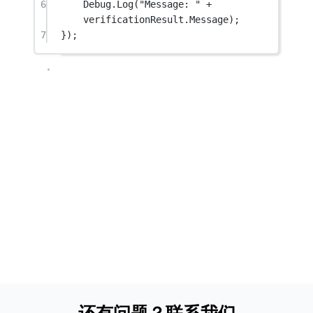
6
Debug.
Log
(
"Message: "
+
verificationResult.Message);
7
});