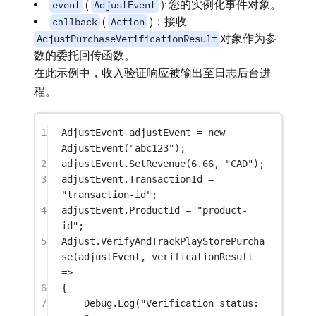
(
): 您的实例化事件对象。
event
AdjustEvent
(
)：接收
callback
Action
对象作为参
AdjustPurchaseVerificationResult
数的委托回传函数。
在此示例中，收入验证响应被输出至日志后台进
程。
1
AdjustEvent
adjustEvent
=
new
AdjustEvent
(
"abc123"
);
2
adjustEvent.
SetRevenue
(
6.66
, 
"CAD"
);
3
adjustEvent.TransactionId 
=
"transaction-id"
;
4
adjustEvent.ProductId 
=
"product-
id"
;
5
Adjust.
VerifyAndTrackPlayStorePurcha
se
(adjustEvent, 
verificationResult
=>
6
{
7
Debug.
Log
(
"Verification status: 