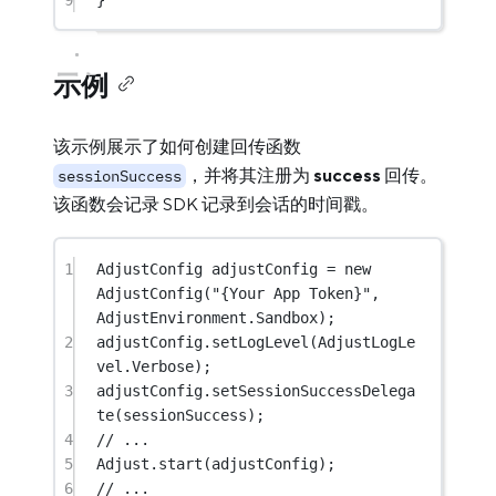
示例
该示例展示了如何创建回传函数
，并将其注册为
success
回传。
sessionSuccess
该函数会记录 SDK 记录到会话的时间戳。
1
AdjustConfig
adjustConfig
=
new
AdjustConfig
(
"{Your App Token}"
, 
AdjustEnvironment.Sandbox);
2
adjustConfig.
setLogLevel
(AdjustLogLe
vel.Verbose);
3
adjustConfig.
setSessionSuccessDelega
te
(sessionSuccess);
4
// ...
5
Adjust.
start
(adjustConfig);
6
// ...