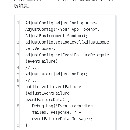
败消息。
1
AdjustConfig
adjustConfig
=
new
AdjustConfig
(
"{Your App Token}"
, 
AdjustEnvironment.Sandbox);
2
adjustConfig.
setLogLevel
(AdjustLogLe
vel.Verbose);
3
adjustConfig.
setEventFailureDelegate
(eventFailure);
4
// ...
5
Adjust.
start
(adjustConfig);
6
// ...
7
public
void
eventFailure
(
AdjustEventFailure
eventFailureData
) {
8
Debug.
Log
(
"Event recording 
failed. Response: "
+
eventFailureData.Message);
9
}