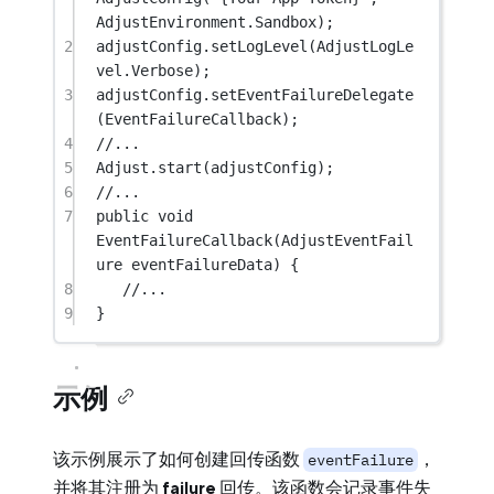
AdjustEnvironment.Sandbox);
2
adjustConfig.
setLogLevel
(AdjustLogLe
vel.Verbose);
3
adjustConfig.
setEventFailureDelegate
(EventFailureCallback);
4
//...
5
Adjust.
start
(adjustConfig);
6
//...
7
public
void
EventFailureCallback
(
AdjustEventFail
ure
eventFailureData
) {
8
//...
9
}
示例
该示例展示了如何创建回传函数
，
eventFailure
并将其注册为
failure
回传。该函数会记录事件失