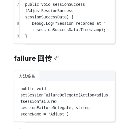
7
public
void
sessionSuccess
(
AdjustSessionSuccess
sessionSuccessData
) {
8
Debug.
Log
(
"Session recorded at "
+
 sessionSuccessData.Timestamp);
9
}
failure 回传
方法签名
public
void
setSessionFailureDelegate
(
Action
<
adjus
tsessionfailure
> 
sessionFailureDelegate
, 
string
sceneName
=
"Adjust"
);