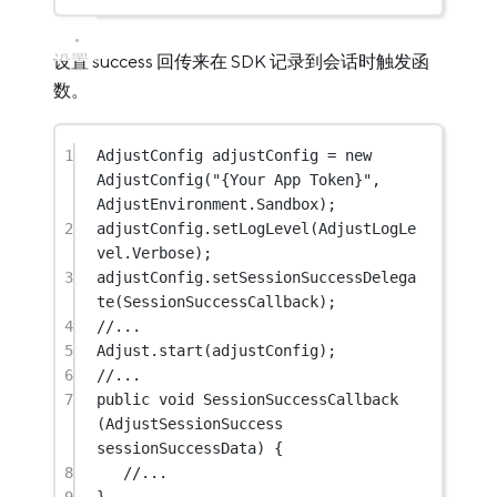
设置 success 回传来在 SDK 记录到会话时触发函
数。
1
AdjustConfig
adjustConfig
=
new
AdjustConfig
(
"{Your App Token}"
, 
AdjustEnvironment.Sandbox);
2
adjustConfig.
setLogLevel
(AdjustLogLe
vel.Verbose);
3
adjustConfig.
setSessionSuccessDelega
te
(SessionSuccessCallback);
4
//...
5
Adjust.
start
(adjustConfig);
6
//...
7
public
void
SessionSuccessCallback
(
AdjustSessionSuccess
sessionSuccessData
) {
8
//...
9
}