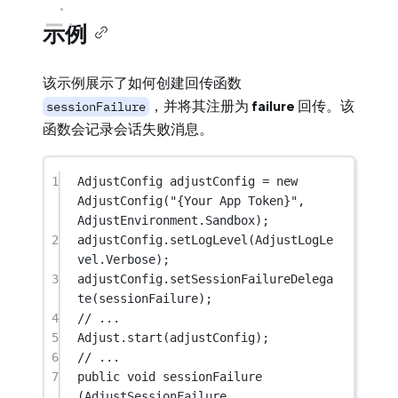
示例
该示例展示了如何创建回传函数
，并将其注册为
failure
回传。该
sessionFailure
函数会记录会话失败消息。
1
AdjustConfig
adjustConfig
=
new
AdjustConfig
(
"{Your App Token}"
, 
AdjustEnvironment.Sandbox);
2
adjustConfig.
setLogLevel
(AdjustLogLe
vel.Verbose);
3
adjustConfig.
setSessionFailureDelega
te
(sessionFailure);
4
// ...
5
Adjust.
start
(adjustConfig);
6
// ...
7
public
void
sessionFailure
(
AdjustSessionFailure