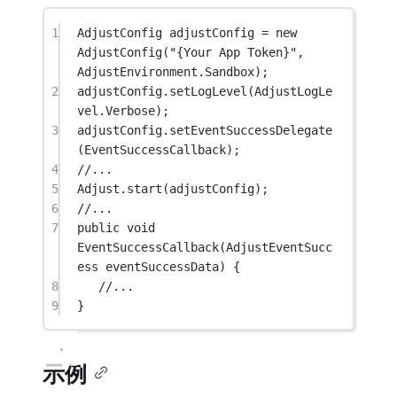
1
AdjustConfig
adjustConfig
=
new
AdjustConfig
(
"{Your App Token}"
, 
AdjustEnvironment.Sandbox);
2
adjustConfig.
setLogLevel
(AdjustLogLe
vel.Verbose);
3
adjustConfig.
setEventSuccessDelegate
(EventSuccessCallback);
4
//...
5
Adjust.
start
(adjustConfig);
6
//...
7
public
void
EventSuccessCallback
(
AdjustEventSucc
ess
eventSuccessData
) {
8
//...
9
}
示例