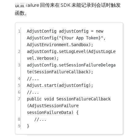
设置 failure 回传来在 SDK 未能记录到会话时触发
函数。
1
AdjustConfig
adjustConfig
=
new
AdjustConfig
(
"{Your App Token}"
, 
AdjustEnvironment.Sandbox);
2
adjustConfig.
setLogLevel
(AdjustLogLe
vel.Verbose);
3
adjustConfig.
setSessionFailureDelega
te
(SessionFailureCallback);
4
//...
5
Adjust.
start
(adjustConfig);
6
//...
7
public
void
SessionFailureCallback
(
AdjustSessionFailure
sessionFailureData
) {
8
//...
9
}