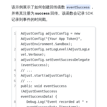
该示例展示了如何创建回传函数
，
eventSuccess
并将其注册为
success
回传。该函数会记录 SDK
记录到事件的时间戳。
1
AdjustConfig
adjustConfig
=
new
AdjustConfig
(
"{Your App Token}"
, 
AdjustEnvironment.Sandbox);
2
adjustConfig.
setLogLevel
(AdjustLogLe
vel.Verbose);
3
adjustConfig.
setEventSuccessDelegate
(eventSuccess);
4
// ...
5
Adjust.
start
(adjustConfig);
6
// ...
7
public
void
eventSuccess
(
AdjustEventSuccess
eventSuccessData
) {
8
Debug.
Log
(
"Event recorded at "
+
eventSuccessData.Timestamp);