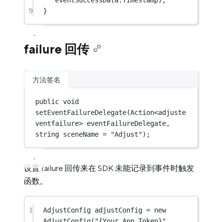
9
}
failure 回传
方法签名
public
void
setEventFailureDelegate
(
Action
<
adjuste
ventfailure
> 
eventFailureDelegate
, 
string
sceneName
=
"Adjust"
);
设置 failure 回传来在 SDK 未能记录到事件时触发
函数。
1
AdjustConfig
adjustConfig
=
new
AdjustConfig
(
"{Your App Token}"
, 