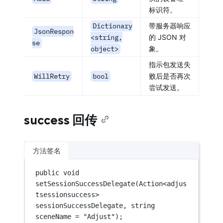
标识符。
Dictionary
带服务器响应
JsonRespon
<string,
的 JSON 对
se
object>
象。
指示包发送失
WillRetry
bool
败后是否再次
尝试发送。
success 回传
方法签名
public
void
setSessionSuccessDelegate
(
Action
<
adjus
tsessionsuccess
> 
sessionSuccessDelegate
, 
string
sceneName
=
"Adjust"
);