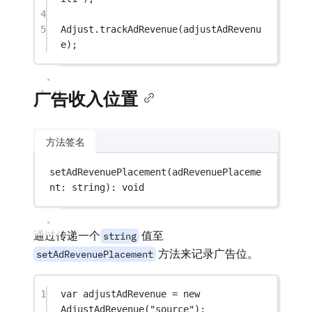
4
5
Adjust.
trackAdRevenue
(adjustAdRevenu
e);
广告收入位置
方法签名
setAdRevenuePlacement
(adRevenuePlaceme
nt: string): 
void
通过传递一个
值至
string
方法来记录广告位。
setAdRevenuePlacement
1
var
 adjustAdRevenue 
=
new
AdjustAdRevenue
(
"source"
);