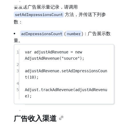
要发送广告展示量记录，请调用
方法，并传送下列参
setAdImpressionsCount
数：
(
)：广告展示数
adImpressionsCount
number
量。
1
var
 adjustAdRevenue 
=
new
AdjustAdRevenue
(
"source"
);
2
3
adjustAdRevenue.
setAdImpressionsCoun
t
(
10
);
4
5
Adjust.
trackAdRevenue
(adjustAdRevenu
e);
广告收入渠道