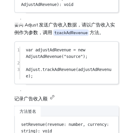
AdjustAdRevenue): 
void
要向 Adjust 发送广告收入数据，请以广告收入实
例作为参数，调用
方法。
trackAdRevenue
1
var
 adjustAdRevenue 
=
new
AdjustAdRevenue
(
"source"
);
2
3
Adjust.
trackAdRevenue
(adjustAdRevenu
e);
记录广告收入额
方法签名
setRevenue
(revenue: number, currency: 
string): 
void