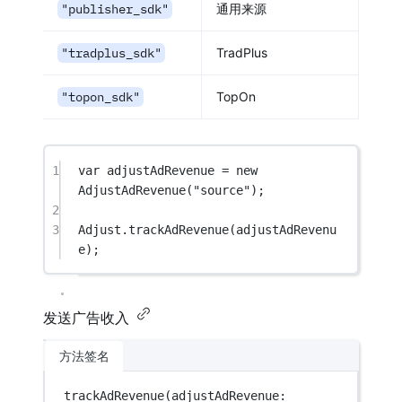
"publisher_sdk"
通用来源
"tradplus_sdk"
TradPlus
"topon_sdk"
TopOn
1
var
 adjustAdRevenue 
=
new
AdjustAdRevenue
(
"source"
);
2
3
Adjust.
trackAdRevenue
(adjustAdRevenu
e);
发送广告收入
方法签名
trackAdRevenue
(adjustAdRevenue: 