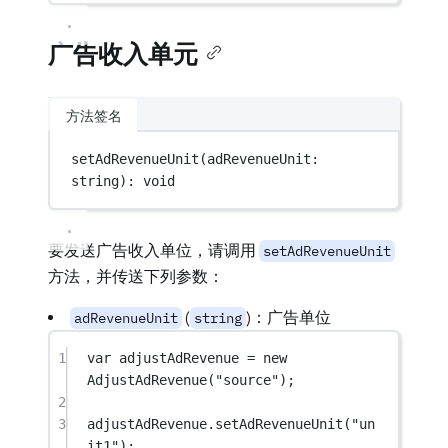
广告收入单元
方法签名
setAdRevenueUnit
(adRevenueUnit: 
string): 
void
要发送广告收入单位，请调用
setAdRevenueUnit
方法，并传送下列参数：
(
)：广告单位
adRevenueUnit
string
1
var
 adjustAdRevenue 
=
new
AdjustAdRevenue
(
"source"
);
2
3
adjustAdRevenue.
setAdRevenueUnit
(
"un
it1"
);