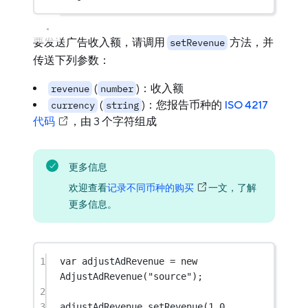
要发送广告收入额，请调用
方法，并
setRevenue
传送下列参数：
(
)：收入额
revenue
number
(
)：您报告币种的
ISO 4217
currency
string
代码
，由 3 个字符组成
更多信息
欢迎查看
记录不同币种的购买
一文，了解
更多信息。
1
var
 adjustAdRevenue 
=
new
AdjustAdRevenue
(
"source"
);
2
3
adjustAdRevenue.
setRevenue
(
1.0
, 