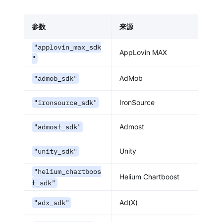
参数
来源
"applovin_max_sdk
AppLovin MAX
"
"admob_sdk"
AdMob
"ironsource_sdk"
IronSource
"admost_sdk"
Admost
"unity_sdk"
Unity
"helium_chartboos
Helium Chartboost
t_sdk"
"adx_sdk"
Ad(X)