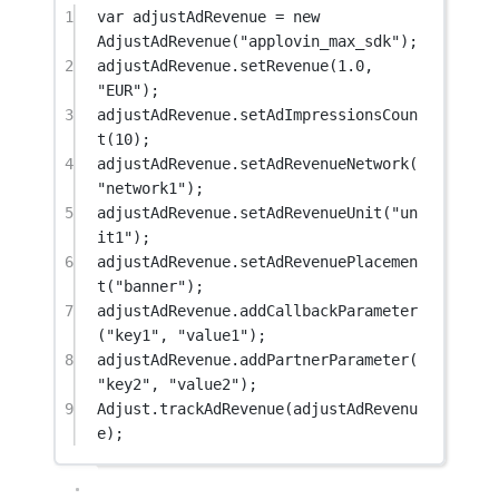
1
var
 adjustAdRevenue 
=
new
AdjustAdRevenue
(
"applovin_max_sdk"
);
2
adjustAdRevenue.
setRevenue
(
1.0
, 
"EUR"
);
3
adjustAdRevenue.
setAdImpressionsCoun
t
(
10
);
4
adjustAdRevenue.
setAdRevenueNetwork
(
"network1"
);
5
adjustAdRevenue.
setAdRevenueUnit
(
"un
it1"
);
6
adjustAdRevenue.
setAdRevenuePlacemen
t
(
"banner"
);
7
adjustAdRevenue.
addCallbackParameter
(
"key1"
, 
"value1"
);
8
adjustAdRevenue.
addPartnerParameter
(
"key2"
, 
"value2"
);
9
Adjust.
trackAdRevenue
(adjustAdRevenu
e);