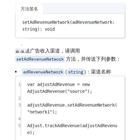
方法签名
setAdRevenueNetwork
(adRevenueNetwork: 
string): 
void
要发送广告收入渠道，请调用
方法，并传送下列参数：
setAdRevenueNetwork
(
)：渠道名称
adRevenueNetwork
string
1
var
 adjustAdRevenue 
=
new
AdjustAdRevenue
(
"source"
);
2
3
adjustAdRevenue.
setAdRevenueNetwork
(
"network1"
);
4
5
Adjust.
trackAdRevenue
(adjustAdRevenu
e);