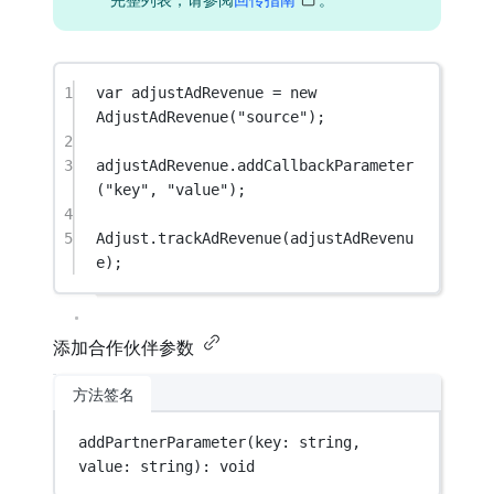
1
var
 adjustAdRevenue 
=
new
AdjustAdRevenue
(
"source"
);
2
3
adjustAdRevenue.
addCallbackParameter
(
"key"
, 
"value"
);
4
5
Adjust.
trackAdRevenue
(adjustAdRevenu
e);
添加合作伙伴参数
方法签名
addPartnerParameter
(key: string, 
value: string): 
void