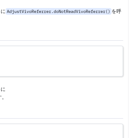
に
を呼
AdjustVivoReferrer.doNotReadVivoReferrer()
に
す。