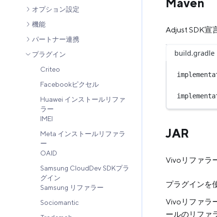
Maven
オプション設定
機能
Adjust SD
パートナー連携
build.gradle
プラグイン
Criteo
implementa
Facebookピクセル
implementa
Huawei インストールリファ
ラー
IMEI
JAR
Meta インストールリファラ
ー
OAID
Vivoリファラ
Samsung CloudDev SDKプラ
グイン
プラグインを
Samsung リファラー
Vivoリファ
Sociomantic
ールのリファ