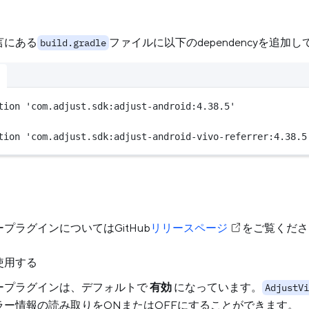
K宣言にある
ファイルに以下のdependencyを追加
build.gradle
tion 
'com.adjust.sdk:adjust-android:4.38.5'
tion 
'com.adjust.sdk:adjust-android-vivo-referrer:4.38.5
ープラグインについてはGitHub
リリースページ
をご覧くださ
使用する
ラープラグインは、デフォルトで
有効
になっています。
AdjustVi
ラー情報の読み取りをONまたはOFFにすることができます。