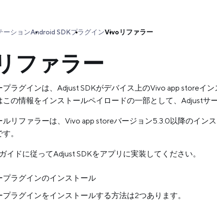
テーション
Android SDK
プラグイン
Vivoリファラー
voリファラー
ープラグインは、Adjust SDKがデバイス上のVivo app s
はこの情報をインストールペイロードの一部として、Adjust
ールリファラーは、Vivo app storeバージョン5.3.0
です。
開始ガイドに従ってAdjust SDKをアプリに実装してください。
ラープラグインのインストール
ラープラグインをインストールする方法は2つあります。