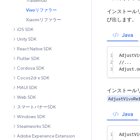
Trademob
Vivoリファラー
インストール
び出します。
Xiaomiリファラー
iOS SDK
Java
Unity SDK
React Native SDK
1
AdjustVi
Flutter SDK
2
//...
Cordova SDK
3
Adjust.
o
Cocos2d-x SDK
MAUI SDK
インストール
Web SDK
AdjustVivoRe
スマートバナーSDK
Java
Windows SDK
Steamworks SDK
1
AdjustVi
Adobe Experience Extension