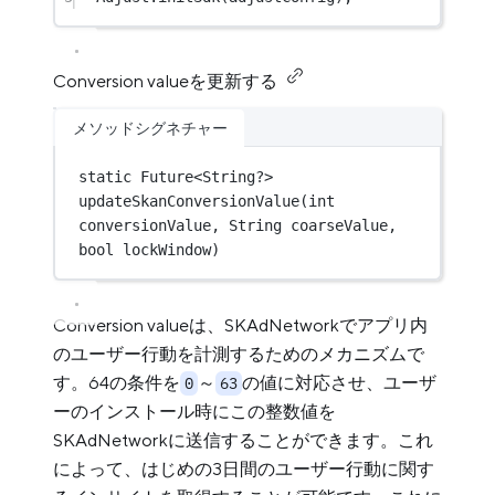
Conversion valueを更新する
メソッドシグネチャー
static
Future
<
String
?> 
updateSkanConversionValue
(
int
conversionValue, 
String
 coarseValue, 
bool
 lockWindow)
Conversion valueは、SKAdNetworkでアプリ内
のユーザー行動を計測するためのメカニズムで
す。64の条件を
～
の値に対応させ、ユーザ
0
63
ーのインストール時にこの整数値を
SKAdNetworkに送信することができます。これ
によって、はじめの3日間のユーザー行動に関す