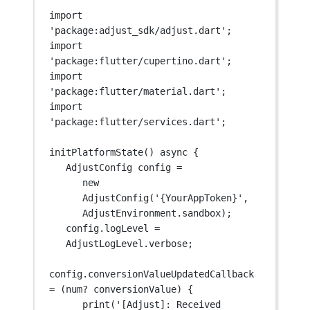
import
'package:adjust_sdk/adjust.dart'
;
import
'package:flutter/cupertino.dart'
;
import
'package:flutter/material.dart'
;
import
'package:flutter/services.dart'
;
initPlatformState
() 
async
 {
AdjustConfig
 config 
=
new
AdjustConfig
(
'{YourAppToken}'
, 
AdjustEnvironment
.sandbox);
config.logLevel 
=
AdjustLogLevel
.verbose;
config.conversionValueUpdatedCallback 
=
 (
num
?
 conversionValue) {
print
(
'[Adjust]: Received 