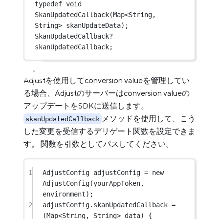
typedef
void
SkanUpdatedCallback
(
Map
<
String
, 
String
> skanUpdateData);
SkanUpdatedCallback
?
skanUpdatedCallback;
Adjustを使用してconversion valueを管理してい
る場合、Adjustのサーバーはconversion valueの
アップデートをSDKに送信します。
メソッドを使用して、こう
skanUpdatedCallback
した変更を受信するデリゲート関数を設定できま
す。 関数を引数としてパスしてください。
1
AdjustConfig
 adjustConfig 
=
new
AdjustConfig
(yourAppToken, 
environment);
2
adjustConfig.skanUpdatedCallback 
=
(
Map
<
String
, 
String
> data) {