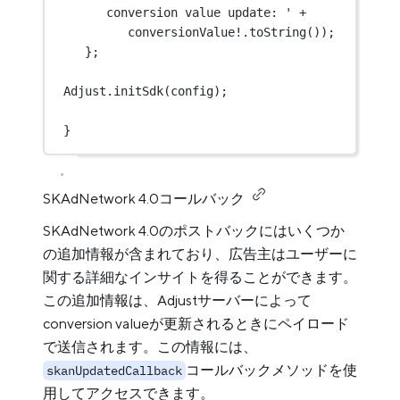
conversion value update: '
+
conversionValue
!
.
toString
());
};
Adjust
.
initSdk
(config);
}
SKAdNetwork 4.0コールバック
SKAdNetwork 4.0のポストバックにはいくつか
の追加情報が含まれており、広告主はユーザーに
関する詳細なインサイトを得ることができます。
この追加情報は、Adjustサーバーによって
conversion valueが更新されるときにペイロード
で送信されます。この情報には、
コールバックメソッドを使
skanUpdatedCallback
用してアクセスできます。