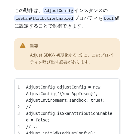
この動作は、
インスタンスの
AdjustConfig
プロパティを
値
isSkanAttributionEnabled
bool
に設定することで制御できます。
重要
Adjust SDKを初期化する
前
に、このプロパ
ティを呼び出す必要があります。
1
AdjustConfig
 adjustConfig 
=
new
AdjustConfig
(
'{YourAppToken}'
, 
AdjustEnvironment
.sandbox, 
true
);
2
//...
3
adjustConfig.isSkanAttributionEnable
d 
=
false
;
4
//...
5
Adjust
.
initSdk
(adjustConfig);