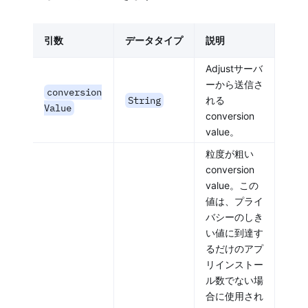
引数
データタイプ
説明
Adjustサーバ
ーから送信さ
conversion
String
れる
Value
conversion
value。
粒度が粗い
conversion
value。この
値は、プライ
バシーのしき
い値に到達す
るだけのアプ
リインストー
ル数でない場
合に使用され