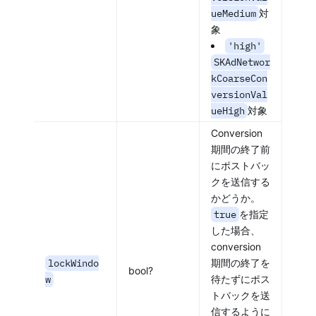
ueMedium
対
象
'high'
SKAdNetwor
kCoarseCon
versionVal
ueHigh
対象
Conversion
期間の終了前
にポストバッ
クを送信する
かどうか。
true
を指定
した場合、
conversion
lockWindo
期間の終了を
bool?
w
待たずにポス
トバックを送
信するように