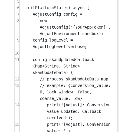
5
6
initPlatformState
() 
async
 {
7
AdjustConfig
 config 
=
8
new
AdjustConfig
(
'{YourAppToken}'
, 
AdjustEnvironment
.sandbox);
9
config.logLevel 
=
AdjustLogLevel
.verbose;
10
11
config.skanUpdatedCallback 
=
(
Map
<
String
, 
String
> 
skanUpdateData) {
12
// process skanUpdateData map
13
// example: {conversion_value: 
0, lock_window: false, 
coarse_value: low}
14
print
(
'[Adjust]: Conversion 
value updated. Callback 
received'
);
15
print
(
'[Adjust]: Conversion 
value: '
+