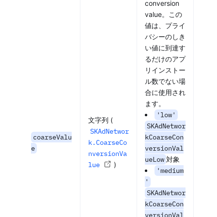
conversion
value。この
値は、プライ
バシーのしき
い値に到達す
るだけのアプ
リインストー
ル数でない場
合に使用され
ます。
'low'
文字列 (
SKAdNetwor
SKAdNetwor
coarseValu
kCoarseCon
k.CoarseCo
e
versionVal
nversionVa
ueLow
対象
lue
)
'medium
'
SKAdNetwor
kCoarseCon
versionVal