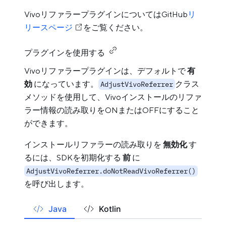
VivoリファラープラグインについてはGitHub
リ
リースページ
をご覧ください。
プラグインを使用する
Vivoリファラープラグインは、デフォルトで
有
効
になっています。
クラス
AdjustVivoReferrer
メソッドを使用して、Vivoインストールのリファ
ラー情報の読み取りをONまたはOFFにすること
ができます。
インストールリファラーの読み取りを
無効化
す
るには、SDKを初期化する
前
に
AdjustVivoReferrer.doNotReadVivoReferrer()
を呼び出します。
Java
Kotlin