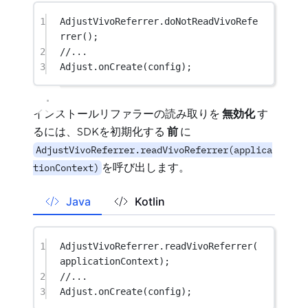
1
AdjustVivoReferrer.
doNotReadVivoRefe
rrer
();
2
//...
3
Adjust.
onCreate
(config);
インストールリファラーの読み取りを
無効化
す
るには、SDKを初期化する
前
に
AdjustVivoReferrer.readVivoReferrer(applica
を呼び出します。
tionContext)
Java
Kotlin
1
AdjustVivoReferrer.
readVivoReferrer
(
applicationContext);
2
//...
3
Adjust.
onCreate
(config);