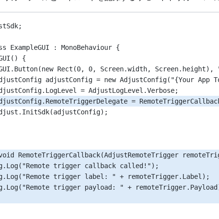
stSdk
;
ss
ExampleGUI
 : 
MonoBehaviour
 {
GUI
() {
GUI.
Button
(
new
Rect
(
0
, 
0
, Screen.width, Screen.height), 
djustConfig
adjustConfig
=
new
AdjustConfig
(
"{Your App T
djustConfig.LogLevel 
=
 AdjustLogLevel.Verbose;
djustConfig.RemoteTriggerDelegate 
=
 RemoteTriggerCallbac
djust.
InitSdk
(adjustConfig);
void
RemoteTriggerCallback
(
AdjustRemoteTrigger
remoteTri
g.
Log
(
"Remote trigger callback called!"
);
g.
Log
(
"Remote trigger label: "
+
 remoteTrigger.Label);
g.
Log
(
"Remote trigger payload: "
+
 remoteTrigger.Payload