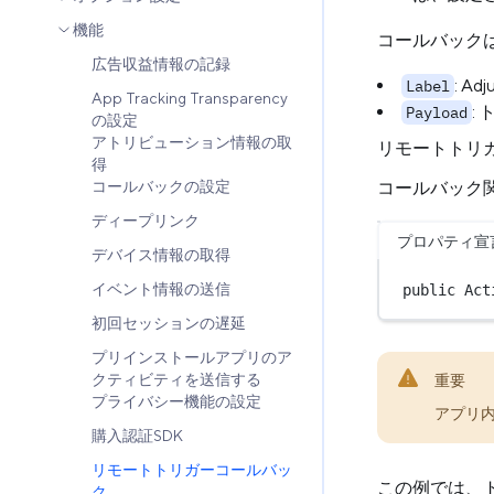
機能
コールバック
広告収益情報の記録
: 
Label
App Tracking Transparency
:
Payload
の設定
アトリビューション情報の取
リモートトリ
得
コールバック
コールバックの設定
ディープリンク
プロパティ宣
デバイス情報の取得
イベント情報の送信
public
 Act
初回セッションの遅延
プリインストールアプリのア
重要
クティビティを送信する
プライバシー機能の設定
アプリ内
購入認証SDK
リモートトリガーコールバッ
この例では、
ク