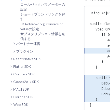
コールバックパラメーターの
設定
using
Adju
ショートブランドリンクを解
析
public
cla
SKAdNetworkとconversion
valueの設定
void
On
サブスクリプション情報を送
if
 (
信する
A
パートナー連携
a
a
プラグイン
A
React Native SDK
}
Flutter SDK
}
Cordova SDK
public
Cocos2d-x SDK
Debu
Debu
MAUI SDK
Debu
Corona SDK
}
Web SDK
}