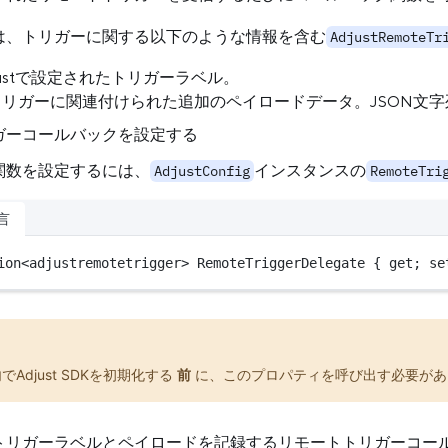
は、トリガーに関する以下のような情報を含む
AdjustRemoteTr
Adjustで設定されたトリガーラベル。
 トリガーに関連付けられた追加のペイロードデータ。JSON文
ガーコールバックを設定する
関数を設定するには、
インスタンスの
AdjustConfig
RemoteTri
言
ion
<
adjustremotetrigger
>
 RemoteTriggerDelegate { get; se
でAdjust SDKを初期化する
前
に、このプロパティを呼び出す必要があ
トリガーラベルとペイロードを記録するリモートトリガーコー