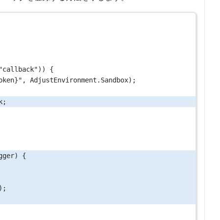
"callback"
)) {
oken}"
, AdjustEnvironment.Sandbox);
k;
gger
) {
);