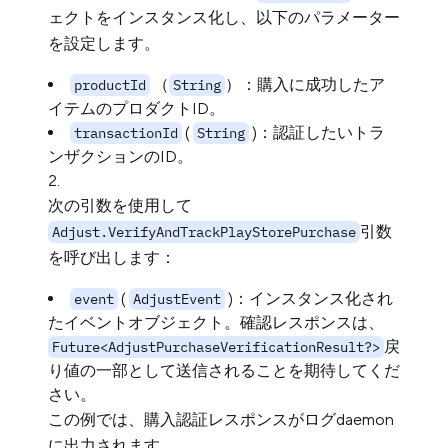
ェクトをインスタンス化し、以下のパラメーター
を設定します。
（
）：購入に成功したア
productId
String
イテムのプロダクトID。
(
)：認証したいトラ
transactionId
String
ンザクションのID。
次の引数を使用して
引数
Adjust.VerifyAndTrackPlayStorePurchase
を呼び出します：
(
)：インスタンス化され
event
AdjustEvent
たイベントオブジェクト。確認レスポンスは、
戻
Future<AdjustPurchaseVerificationResult?>
り値の一部として送信されることを期待してくだ
さい。
この例では、購入認証レスポンスがログdaemon
に出力されます。