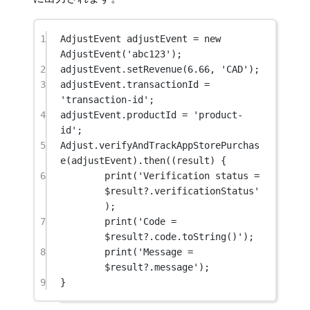
1
AdjustEvent
 adjustEvent 
=
new
AdjustEvent
(
'abc123'
);
2
adjustEvent.
setRevenue
(
6.66
, 
'CAD'
);
3
adjustEvent.transactionId 
=
'transaction-id'
;
4
adjustEvent.productId 
=
'product-
id'
;
5
Adjust
.
verifyAndTrackAppStorePurchas
e
(adjustEvent).
then
((result) {
6
print
(
'Verification status = 
$
result
?.verificationStatus'
);
7
print
(
'Code = 
$
result
?.code.toString()'
);
8
print
(
'Message = 
$
result
?.message'
);
9
}