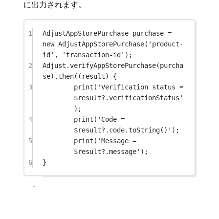
に出力されます。
1
AdjustAppStorePurchase
 purchase 
=
new
AdjustAppStorePurchase
(
'product-
id'
, 
'transaction-id'
);
2
Adjust
.
verifyAppStorePurchase
(purcha
se).
then
((result) {
3
print
(
'Verification status = 
$
result
?.verificationStatus'
);
4
print
(
'Code = 
$
result
?.code.toString()'
);
5
print
(
'Message = 
$
result
?.message'
);
6
}