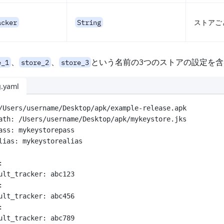
acker
String
ストアご
、
、
という名前の3つのストアの設定を含
e_1
store_2
store_3
g.yaml
/Users/username/Desktop/apk/example-release.apk
ath
: 
/Users/username/Desktop/apk/mykeystore.jks
ass
: 
mykeystorepass
lias
: 
mykeystorealias
:
ult_tracker
: 
abc123
:
ult_tracker
: 
abc456
:
ult_tracker
: 
abc789