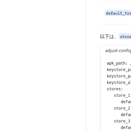
default_tr
以下は、
stor
adjust-confi
apk_path
: 
keystore_p
keystore_p
keystore_a
stores
:
store_1
defa
store_2
defa
store_3
defa