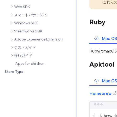
これら
Web SDK
スマートバナーSDK
Ruby
Windows SDK
Steamworks SDK
Mac OS
Adobe Experience Extension
テストガイド
Rubyはma
移行ガイド
Apktool
Apps for children
Store Type
Mac OS
Homebrew
1
$ brew i