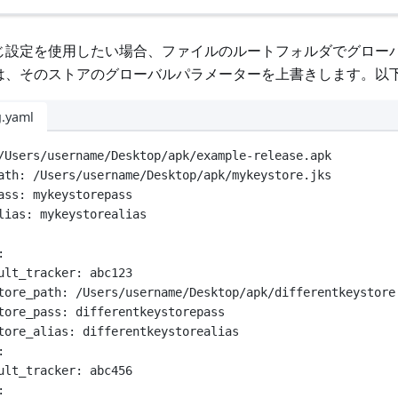
じ設定を使用したい場合、ファイルのルートフォルダでグロー
は、そのストアのグローバルパラメーターを上書きします。以
g.yaml
/Users/username/Desktop/apk/example-release.apk
ath
: 
/Users/username/Desktop/apk/mykeystore.jks
ass
: 
mykeystorepass
lias
: 
mykeystorealias
:
ult_tracker
: 
abc123
tore_path
: 
/Users/username/Desktop/apk/differentkeystore
tore_pass
: 
differentkeystorepass
tore_alias
: 
differentkeystorealias
:
ult_tracker
: 
abc456
: