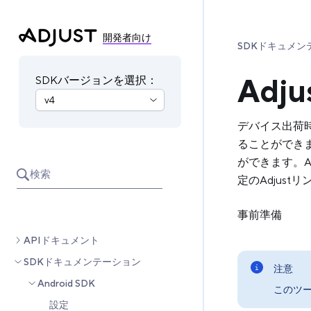
開発者向け
SDKドキュメン
Ad
SDKバージョンを選択：
デバイス出荷
ることができま
ができます。Adj
検索
定のAdjus
事前準備
APIドキュメント
SDKドキュメンテーション
注意
Android SDK
このツ
設定