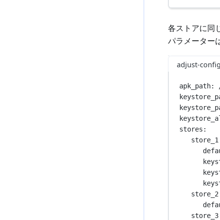
各ストアに同
パラメーター
adjust-confi
apk_path
: 
keystore_p
keystore_p
keystore_a
stores
:
store_1
defa
keys
keys
keys
store_2
defa
store_3