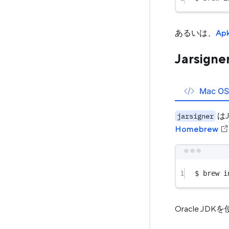
あるいは、
Ap
Jarsigne
Mac OS
はJ
jarsigner
Homebrew
1
$ brew i
Oracle J