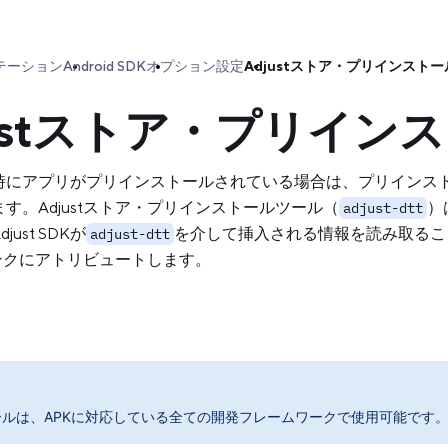
テーション
Android SDK
オプション設定
Adjustストア・プリインスト
justストア・プリイン
時にアプリがプリインストールされている場合は、プリインス
す。Adjustストア・プリインストールツール（
）
adjust-dtt
ust SDKが
を介して挿入される情報を読み取るこ
adjust-dtt
tリンクにアトリビュートします。
ールは、APKに対応している全ての開発フレームワークで使用可能です