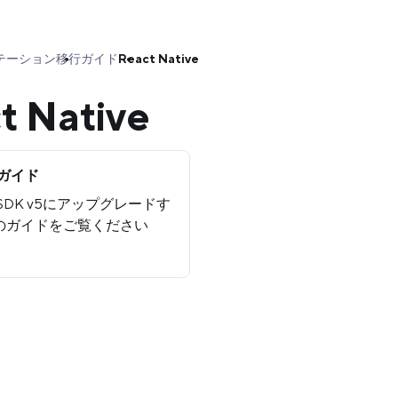
テーション
移行ガイド
React Native
t Native
行ガイド
らSDK v5にアップグレードす
のガイドをご覧ください