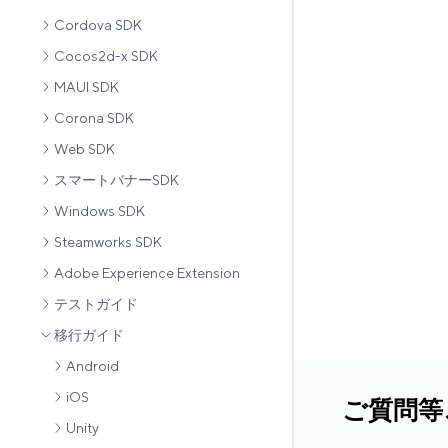
Cordova SDK
Cocos2d-x SDK
MAUI SDK
Corona SDK
Web SDK
スマートバナーSDK
Windows SDK
Steamworks SDK
Adobe Experience Extension
テストガイド
移行ガイド
Android
iOS
ご質問等
Unity