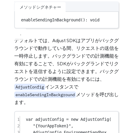
メソッドシグネチャー
enableSendingInBackground
(): 
void
デフォルトでは、Adjust SDKはアプリがバックグ
ラウンドで動作している間、リクエストの送信を
一時停止します。バックグランドでの計測機能を
有効にすることで、SDKがバックグランドでリク
エストを送信するように設定できます。バックグ
ラウンドでの計測機能を有効にするには、
インスタンスで
AdjustConfig
メソッドを呼び出し
enableSendingInBackground
ます。
1
var
 adjustConfig 
=
new
AdjustConfig
(
2
"{YourAppToken}"
,
3
AdjustConfig.EnvironmentSandbox,