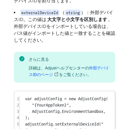
デバイスIDを割り当てます。
（
）：外部デバイ
externalDeviceId
string
スID。この値は
大文字と小文字を区別します
。
外部デバイスIDをインポートしている場合は、
パス値がインポートした値と一致することを確認
してください。
さらに見る
詳細は、Adjustヘルプセンターの
外部デバイ
スIDのページ
をご覧ください。
1
var
 adjustConfig 
=
new
AdjustConfig
(
2
"{YourAppToken}"
,
3
AdjustConfig.EnvironmentSandbox,
4
);
5
adjustConfig.
setExternalDeviceId
(
"