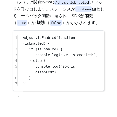
ールバック関数を含む
メソッ
Adjust.isEnabled
ドを呼び出します。ステータスが
値とし
boolean
てコールバック関数に返され、 SDKが
有効
（
）か
無効
（
）かが示されます。
true
false
1
Adjust.
isEnabled
(
function
(
isEnabled
) {
2
if
 (isEnabled) {
3
console.
log
(
"SDK is enabled"
);
4
} 
else
 {
5
console.
log
(
"SDK is 
disabled"
);
6
}
7
});