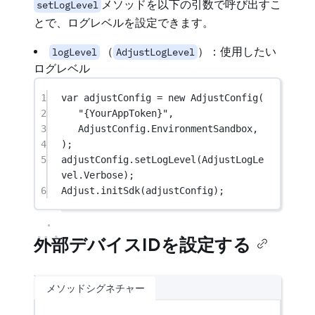
メソッドを以下の引数で呼び出すこ
setLogLevel
とで、ログレベルを設定できます。
（
）：使用したい
logLevel
AdjustLogLevel
ログレベル
1
var
 adjustConfig 
=
new
AdjustConfig
(
2
"{YourAppToken}"
,
3
AdjustConfig.EnvironmentSandbox,
4
);
5
adjustConfig.
setLogLevel
(AdjustLogLe
vel.Verbose);
6
Adjust.
initSdk
(adjustConfig);
外部デバイスIDを設定する
メソッドシグネチャー