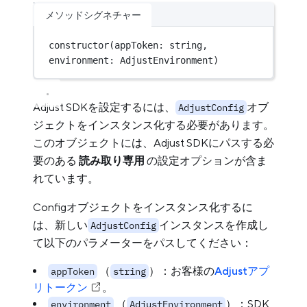
メソッドシグネチャー
constructor
(appToken: string, 
environment: AdjustEnvironment)
Adjust SDKを設定するには、
オブ
AdjustConfig
ジェクトをインスタンス化する必要があります。
このオブジェクトには、Adjust SDKにパスする必
要のある
読み取り専用
の設定オプションが含ま
れています。
Configオブジェクトをインスタンス化するに
は、新しい
インスタンスを作成し
AdjustConfig
て以下のパラメーターをパスしてください：
（
）：お客様の
Adjustアプ
appToken
string
リトークン
。
（
）：SDK
environment
AdjustEnvironment