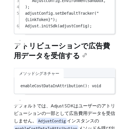
3
AdjustConfig.EnvironmentSandbox,
4
);
5
adjustConfig.
setDefaultTracker
(
"
{LinkToken}"
);
6
Adjust.
initSdk
(adjustConfig);
アトリビューションで広告費
用データを受信する
メソッドシグネチャー
enableCostDataInAttribution
(): 
void
デフォルトでは、Adjust SDKはユーザーのアトリ
ビューションの一部として広告費用データを受信
しません。
インスタンスの
AdjustConfig
メソッドを呼び出
enableCostDataInAttribution