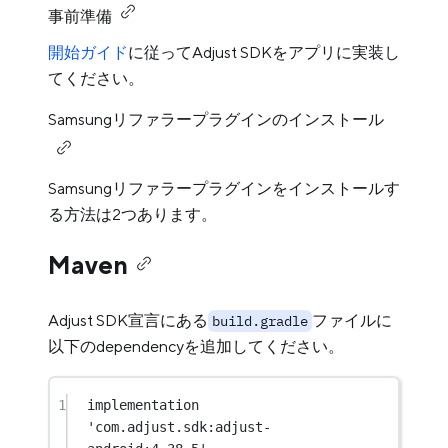
事前準備
開始ガイド
に従ってAdjust SDKをアプリに実装し
てください。
Samsungリファラープラグインのインストール
Samsungリファラープラグインをインストールす
る方法は2つあります。
Maven
Adjust SDK宣言にある
ファイルに
build.gradle
以下のdependencyを追加してください。
1
implementation 
'com.adjust.sdk:adjust-