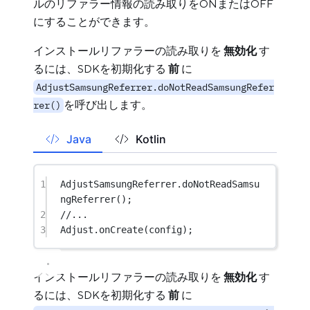
ルのリファラー情報の読み取りをONまたはOFF
にすることができます。
インストールリファラーの読み取りを
無効化
す
るには、SDKを初期化する
前
に
AdjustSamsungReferrer.doNotReadSamsungRefer
を呼び出します。
rer()
Java
Kotlin
1
AdjustSamsungReferrer.
doNotReadSamsu
ngReferrer
();
2
//...
3
Adjust.
onCreate
(config);
インストールリファラーの読み取りを
無効化
す
るには、SDKを初期化する
前
に