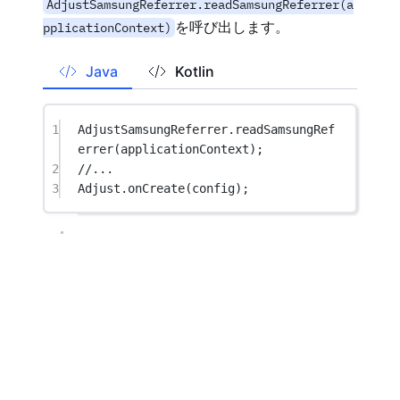
AdjustSamsungReferrer.readSamsungReferrer(a
を呼び出します。
pplicationContext)
Java
Kotlin
1
AdjustSamsungReferrer.
readSamsungRef
errer
(applicationContext);
2
//...
3
Adjust.
onCreate
(config);