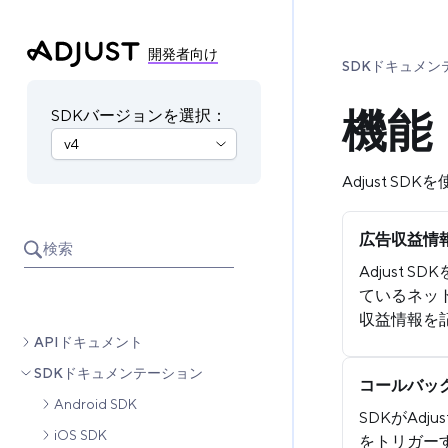
開発者向け
SDKドキュメン
機能
SDKバージョンを選択：
Adjust S
広告収益情
検索
Adjust 
ているネッ
収益情報を
APIドキュメント
SDKドキュメンテーション
コールバッ
Android SDK
SDKがAd
iOS SDK
をトリガー