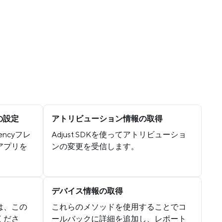
cyの設定
アトリビューション情報の取得
arencyフレ
Adjust SDKを使ってアトリビューショ
アプリを
ンの変更を受信します。
デバイス情報の取得
は、この
これらのメソッドを使用することでコ
くださ
ールバックに詳細を追加し、レポート