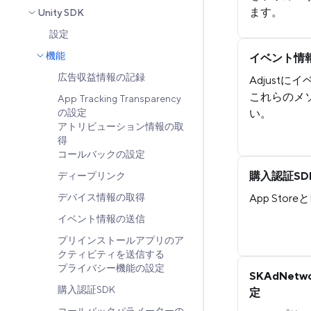
ます。
Unity SDK
設定
機能
イベント情
広告収益情報の記録
Adjust
これらのメ
App Tracking Transparency
の設定
い。
アトリビューション情報の取
得
コールバックの設定
購入認証SD
ディープリンク
デバイス情報の取得
App Sto
イベント情報の送信
プリインストールアプリのア
クティビティを送信する
プライバシー機能の設定
SKAdNetwo
購入認証SDK
定