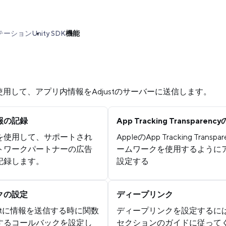
テーション
Unity SDK
機能
DKを使用して、アプリ内情報をAdjustのサーバーに送信します。
報の記録
App Tracking Transparen
SDKを使用して、サポートされ
AppleのApp Tracking Transp
トワークパートナーの広告
ームワークを使用するように
記録します。
設定する
クの設定
ディープリンク
justに情報を送信する時に関数
ディープリンクを設定するに
するコールバックを設定し
セクションのガイドに従って