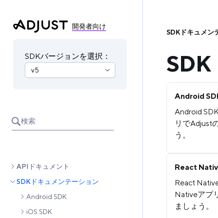
開発者向け
SDKドキュメン
SD
SDKバージョンを選択：
Android SD
Android 
検索
リでAdju
う。
React Nati
APIドキュメント
SDKドキュメンテーション
React Nat
Nativeア
Android SDK
ましょう。
iOS SDK