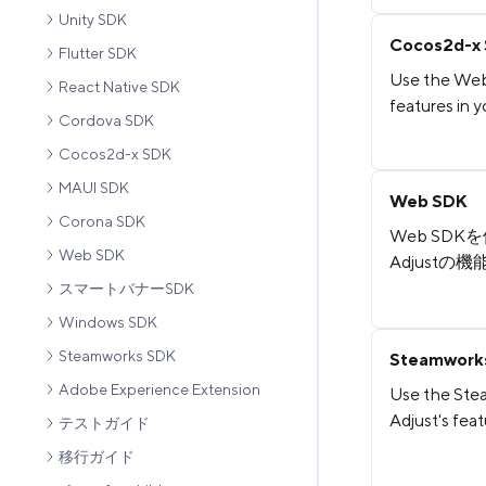
Unity SDK
Cocos2d-x
Flutter SDK
Use the Web
React Native SDK
features in 
Cordova SDK
Cocos2d-x SDK
MAUI SDK
Web SDK
Corona SDK
Web SD
Web SDK
Adjust
スマートバナーSDK
Windows SDK
Steamworks SDK
Steamwork
Adobe Experience Extension
Use the Ste
Adjust's fea
テストガイド
移行ガイド