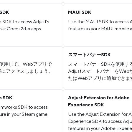
 SDK
MAUI SDK
 SDK to access Adjust's
Use the MAUI SDK to access A
your Cocos2d-x apps
features in your MAUI mobile 
スマートバナーSDK
Kを使用して、Webアプリで
スマートバナーSDKを使用す
の機能にアクセスしましょう。
AdjustスマートバナーをWe
たはWebアプリに追加できま
s SDK
Adjust Extension for Adobe
Experience SDK
amworks SDK to access
ture in your Steam game.
Use the Adjust Extension for 
Experience SDK to access Adju
features in your Adobe Experi