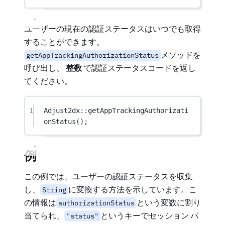
ユーザーの現在の認証ステータスはいつでも取得
することができます。
メソッドを
getAppTrackingAuthorizationStatus
呼び出し、
整数
で認証ステータスコードを返し
てください。
1
Adjust2dx
::
getAppTrackingAuthorizati
onStatus
();
例
この例では、ユーザーの認証ステータスを収集
し、
に変換する方法を示しています。こ
String
の情報は
という変数に割り
authorizationStatus
当てられ、
というキーでセッション パ
"status"