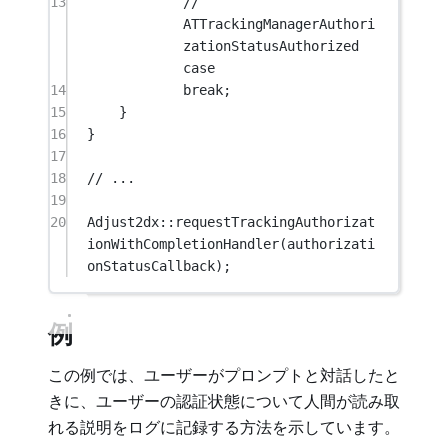
13
// 
ATTrackingManagerAuthori
zationStatusAuthorized 
case
14
break
;
15
}
16
}
17
18
// ...
19
20
Adjust2dx
::
requestTrackingAuthorizat
ionWithCompletionHandler
(authorizati
onStatusCallback);
例
この例では、ユーザーがプロンプトと対話したと
きに、ユーザーの認証状態について人間が読み取
れる説明をログに記録する方法を示しています。