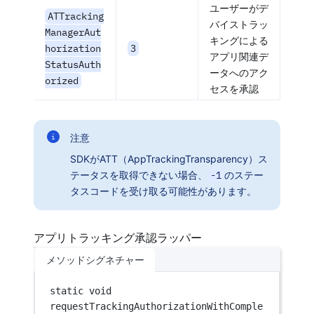
ユーザーがデ
ATTracking
バイストラッ
ManagerAut
キングによる
horization
3
アプリ関連デ
StatusAuth
ータへのアク
orized
セスを承認
注意
SDKがATT（AppTrackingTransparency）ス
テータスを取得できない場合、
-1
のステー
タスコードを受け取る可能性があります。
アプリトラッキング承認ラッパー
メソッドシグネチャー
static
void
requestTrackingAuthorizationWithComple