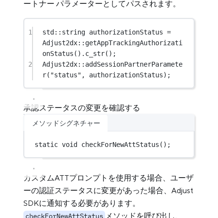
ートナー パラメーターとしてパスされます。
1
std
::string authorizationStatus 
=
Adjust2dx
::
getAppTrackingAuthorizati
onStatus
().
c_str
();
2
Adjust2dx
::
addSessionPartnerParamete
r
(
"status"
, authorizationStatus);
承認ステータスの変更を確認する
メソッドシグネチャー
static
void
checkForNewAttStatus
();
カスタムATTプロンプトを使用する場合、ユーザ
ーの認証ステータスに変更があった場合、Adjust
SDKに通知する必要があります。
メソッドを呼び出し、
checkForNewAttStatus