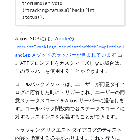
tionHandler
(
void
(*
trackingStatusCallback
)(
int
status
));
Adjust SDKには、
Appleの
requestTrackingAuthorizationWithCompletionH
メソッドのラッパーが含まれています
andler
。ATTプロンプトをカスタマイズしない場合は、
このラッパーを使用することができます。
コールバックメソッドは、ユーザーが同意ダイア
ログに応答した時にトリガーされ、ユーザーの同
意ステータスコードをAdjustサーバーに送信しま
す。コールバック関数内で各ステータスコードに
対するレスポンスを定義することができます。
トラッキング リクエスト ダイアログのテキスト
内容を指定する必要があります。これを行うに