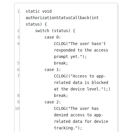
1
static
void
authorizationStatusCallback
(
int
status
) {
2
switch
 (status) {
3
case
0
:
4
CCLOG
(
"The user hasn't 
responded to the access 
prompt yet."
);
5
break
;
6
case
1
:
7
CCLOG
((
"Access to app-
related data is blocked 
at the device level."
);)
8
break
;
9
case
2
:
10
CCLOG
(
"The user has 
denied access to app-
related data for device 
tracking."
);