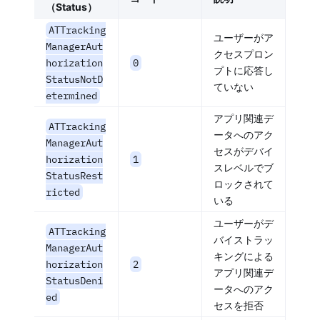
（Status）
ATTracking
ユーザーがア
ManagerAut
クセスプロン
horization
0
プトに応答し
StatusNotD
ていない
etermined
アプリ関連デ
ATTracking
ータへのアク
ManagerAut
セスがデバイ
horization
1
スレベルでブ
StatusRest
ロックされて
ricted
いる
ユーザーがデ
ATTracking
バイストラッ
ManagerAut
キングによる
horization
2
アプリ関連デ
StatusDeni
ータへのアク
ed
セスを拒否