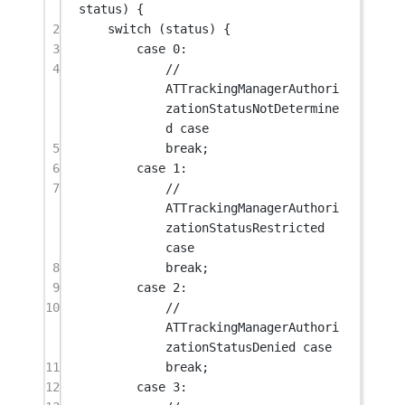
status
) {
2
switch
 (status) {
3
case
0
:
4
// 
ATTrackingManagerAuthori
zationStatusNotDetermine
d case
5
break
;
6
case
1
:
7
// 
ATTrackingManagerAuthori
zationStatusRestricted 
case
8
break
;
9
case
2
:
10
// 
ATTrackingManagerAuthori
zationStatusDenied case
11
break
;
12
case
3
: