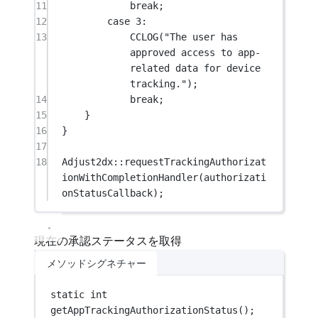
11
break
;
12
case
3
:
13
CCLOG
(
"The user has 
approved access to app-
related data for device 
tracking."
);
14
break
;
15
}
16
}
17
18
Adjust2dx
::
requestTrackingAuthorizat
ionWithCompletionHandler
(authorizati
onStatusCallback);
現在の承認ステータスを取得
メソッドシグネチャー
static
int
getAppTrackingAuthorizationStatus
();