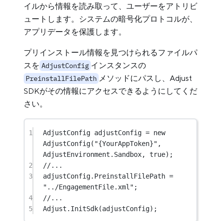
イルから情報を読み取って、ユーザーをアトリビ
ュートします。システムの暗号化プロトコルが、
アプリデータを保護します。
プリインストール情報を見つけられるファイルパ
スを
インスタンスの
AdjustConfig
メソッドにパスし、Adjust
PreinstallFilePath
SDKがその情報にアクセスできるようにしてくだ
さい。
1
AdjustConfig
adjustConfig
=
new
AdjustConfig
(
"{YourAppToken}"
, 
AdjustEnvironment.Sandbox, 
true
);
2
//...
3
adjustConfig.PreinstallFilePath 
=
"../EngagementFile.xml"
;
4
//...
5
Adjust.
InitSdk
(adjustConfig);