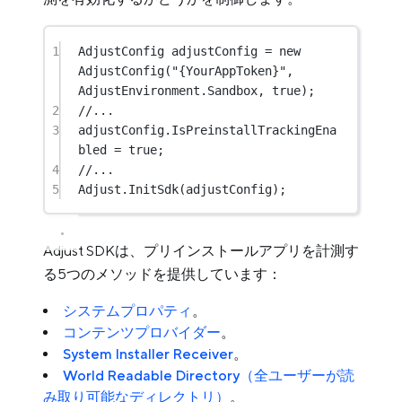
1
AdjustConfig
adjustConfig
=
new
AdjustConfig
(
"{YourAppToken}"
, 
AdjustEnvironment.Sandbox, 
true
);
2
//...
3
adjustConfig.IsPreinstallTrackingEna
bled 
=
true
;
4
//...
5
Adjust.
InitSdk
(adjustConfig);
Adjust SDKは、プリインストールアプリを計測す
る5つのメソッドを提供しています：
システムプロパティ
。
コンテンツプロバイダー
。
System Installer Receiver
。
World Readable Directory（全ユーザーが読
み取り可能なディレクトリ）
。