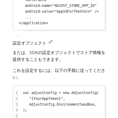
android:name
=
"ADJUST_STORE_APP_ID"
android:value
=
"AppIdForTheStore"
 />
...
</
application
>
設定オブジェクト
または、SDKの設定オブジェクトでストア情報を
提供することもできます。
これを設定するには、以下の手順に従ってくださ
い。
1
var
 adjustConfig 
=
new
AdjustConfig
(
2
"{YourAppToken}"
,
3
AdjustConfig.EnvironmentSandbox,
4
);
5