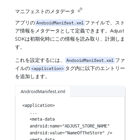
マニフェストのメタデータ
アプリの
ファイルで、スト
AndroidManifest.xml
ア情報をメタデータとして定義できます。Adjust
SDKは初期化時にこの情報を読み取り、計測しま
す。
これを設定するには、
ファ
AndroidManifest.xml
イルの
タグ内に以下のエントリー
<application>
を追加します。
AndroidManifest.xml
<
application
>
...
<
meta-data
android:name
=
"ADJUST_STORE_NAME"
android:value
=
"NameOfTheStore"
 />
<
meta-data