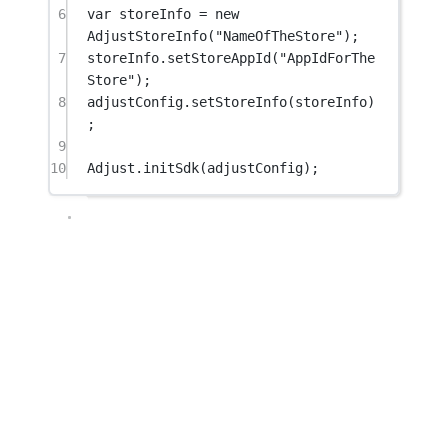
6
var
 storeInfo 
=
new
AdjustStoreInfo
(
"NameOfTheStore"
);
7
storeInfo.
setStoreAppId
(
"AppIdForThe
Store"
);
8
adjustConfig.
setStoreInfo
(storeInfo)
;
9
10
Adjust.
initSdk
(adjustConfig);