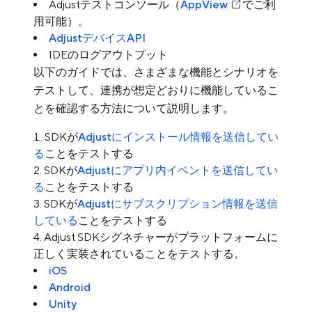
Adjustテストコンソール（
AppView
でご利
用可能）。
AdjustデバイスAPI
IDEのログアウトプット
以下のガイドでは、さまざまな機能とシナリオを
テストして、連携が想定どおりに機能しているこ
とを確認する方法について説明します。
SDKが
Adjustにインストール情報を送信してい
る
ことをテストする
SDKが
Adjustにアプリ内イベントを送信してい
る
ことをテストする
SDKが
Adjustにサブスクリプション情報を送信
している
ことをテストする
Adjust SDKシグネチャーがプラットフォームに
正しく実装されていることをテストする。
iOS
Android
Unity