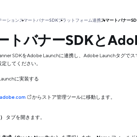
テーション
スマートバナーSDK
プラットフォーム連携
スマートバナーSDK
トバナーSDKとAdob
art Banner SDKをAdobe Launchに連携し、Adobe 
設定してください。
 Launchに実装する
h.adobe.com
からストア管理ツールに移動します。
s）
タブを開きます。