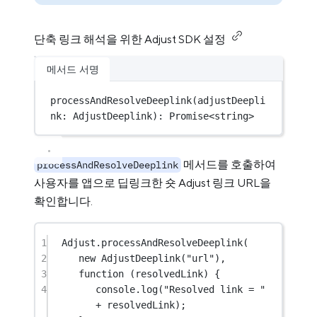
단축 링크 해석을 위한 Adjust SDK 설정
메서드 서명
processAndResolveDeeplink
(adjustDeepli
nk: AdjustDeeplink): 
Promise
<
string
>
메서드를 호출하여
processAndResolveDeeplink
사용자를 앱으로 딥링크한 숏 Adjust 링크 URL을
확인합니다.
1
Adjust.
processAndResolveDeeplink
(
2
new
AdjustDeeplink
(
"url"
),
3
function
 (
resolvedLink
) {
4
console.
log
(
"Resolved link = "
+
 resolvedLink);