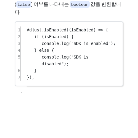
(
) 여부를 나타내는
값을 반환합니
false
boolean
다.
1
Adjust.
isEnabled
((
isEnabled
) 
=>
 {
2
if
 (isEnabled) {
3
console.
log
(
"SDK is enabled"
);
4
} 
else
 {
5
console.
log
(
"SDK is 
disabled"
);
6
}
7
});