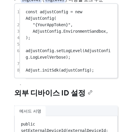
1
const
adjustConfig
=
new
AdjustConfig
(
2
"{YourAppToken}"
,
3
AdjustConfig.EnvironmentSandbox,
4
);
5
6
adjustConfig.
setLogLevel
(AdjustConfi
g.LogLevelVerbose);
7
8
Adjust.
initSdk
(adjustConfig);
외부 디바이스 ID 설정
메서드 서명
public 
setExternalDeviceId
(externalDeviceId: 