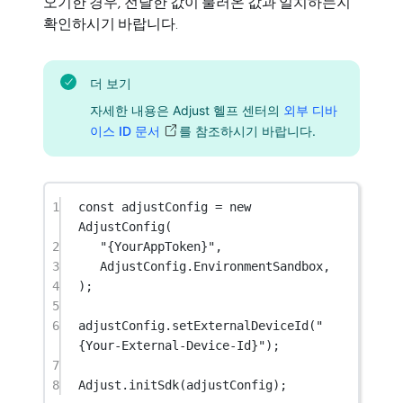
오기한 경우, 전달한 값이 불러온 값과 일치하는지
확인하시기 바랍니다.
더 보기
자세한 내용은 Adjust 헬프 센터의
외부 디바
이스 ID 문서
를 참조하시기 바랍니다.
1
const
adjustConfig
=
new
AdjustConfig
(
2
"{YourAppToken}"
,
3
AdjustConfig.EnvironmentSandbox,
4
);
5
6
adjustConfig.
setExternalDeviceId
(
"
{Your-External-Device-Id}"
);
7
8
Adjust.
initSdk
(adjustConfig);