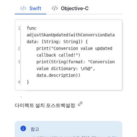
Swift
Objective-C
1
func
adjustSkanUpdated
(
withConversionData
data: [
String
: 
String
]) {
2
print
(
"Conversion value updated 
callback called!"
)
3
print
(
String
(
format
: 
"Conversion 
value dictionary: 
\n
%@"
, 
data.
description
))
4
}
다이렉트 설치 포스트백설정
참고