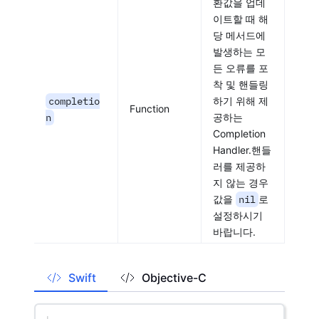
환값을 업데
이트할 때 해
당 메서드에
발생하는 모
든 오류를 포
착 및 핸들링
completio
하기 위해 제
Function
n
공하는
Completion
Handler.핸들
러를 제공하
지 않는 경우
값을
nil
로
설정하시기
바랍니다.
Swift
Objective-C