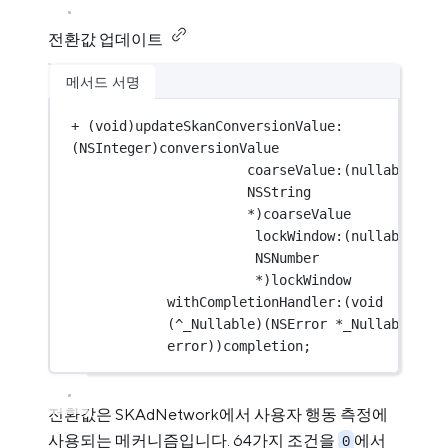
전환값 업데이트
메서드 서명
+
 (
void
)updateSkanConversionValue:
(
NSInteger
)conversionValue
coarseValue:(nullable 
NSString
*
)coarseValue
lockWindow:(nullable 
NSNumber
*
)lockWindow
withCompletionHandler:(
void
(
^
_Nullable)(
NSError
*
_Nullable 
error))completion;
전환값은 SKAdNetwork에서 사용자 행동 측정에
사용되는 메커니즘입니다. 64가지 조건을
에서
0