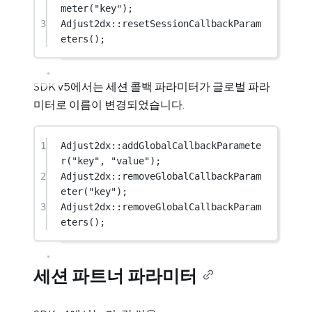
meter
(
"key"
);
3
Adjust2dx
::
resetSessionCallbackParam
eters
();
SDK v5에서는 세션 콜백 파라미터가 글로벌 파라
미터로 이름이 변경되었습니다.
1
Adjust2dx
::
addGlobalCallbackParamete
r
(
"key"
, 
"value"
);
2
Adjust2dx
::
removeGlobalCallbackParam
eter
(
"key"
);
3
Adjust2dx
::
removeGlobalCallbackParam
eters
();
세션 파트너 파라미터