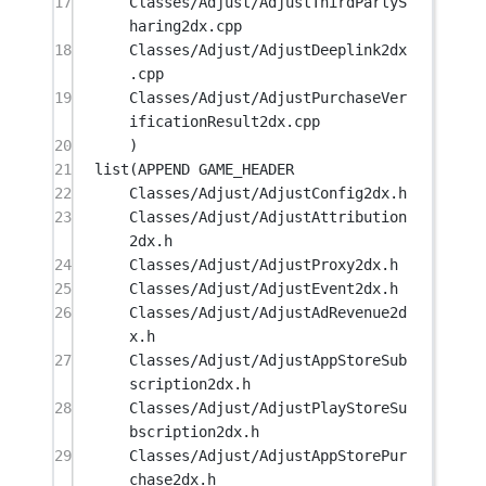
17
Classes/Adjust/AdjustThirdPartyS
haring2dx.cpp
18
Classes/Adjust/AdjustDeeplink2dx
.cpp
19
Classes/Adjust/AdjustPurchaseVer
ificationResult2dx.cpp
20
)
21
list
(APPEND GAME_HEADER
22
Classes/Adjust/AdjustConfig2dx.h
23
Classes/Adjust/AdjustAttribution
2dx.h
24
Classes/Adjust/AdjustProxy2dx.h
25
Classes/Adjust/AdjustEvent2dx.h
26
Classes/Adjust/AdjustAdRevenue2d
x.h
27
Classes/Adjust/AdjustAppStoreSub
scription2dx.h
28
Classes/Adjust/AdjustPlayStoreSu
bscription2dx.h
29
Classes/Adjust/AdjustAppStorePur
chase2dx.h