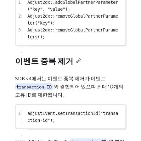
1
Adjust2dx
::
addGlobalPartnerParameter
(
"key"
, 
"value"
);
2
Adjust2dx
::
removeGlobalPartnerParame
ter
(
"key"
);
3
Adjust2dx
::
removeGlobalPartnerParame
ters
();
이벤트 중복 제거
SDK v4에서는 이벤트 중복 제거가 이벤트
와 결합되어 있으며 최대 10개의
transaction ID
고유 ID로 제한됩니다.
1
adjustEvent.
setTransactionId
(
"transa
ction-id"
);