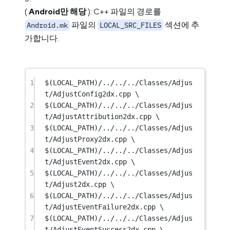
(
Android만 해당
): C++ 파일의 경로를
파일의
섹션에 추
Android.mk
LOCAL_SRC_FILES
가합니다.
1
$(LOCAL_PATH)/../../../Classes/Adjus
t/AdjustConfig2dx.cpp \
2
$(LOCAL_PATH)/../../../Classes/Adjus
t/AdjustAttribution2dx.cpp \
3
$(LOCAL_PATH)/../../../Classes/Adjus
t/AdjustProxy2dx.cpp \
4
$(LOCAL_PATH)/../../../Classes/Adjus
t/AdjustEvent2dx.cpp \
5
$(LOCAL_PATH)/../../../Classes/Adjus
t/Adjust2dx.cpp \
6
$(LOCAL_PATH)/../../../Classes/Adjus
t/AdjustEventFailure2dx.cpp \
7
$(LOCAL_PATH)/../../../Classes/Adjus
t/AdjustEventSuccess2dx.cpp \