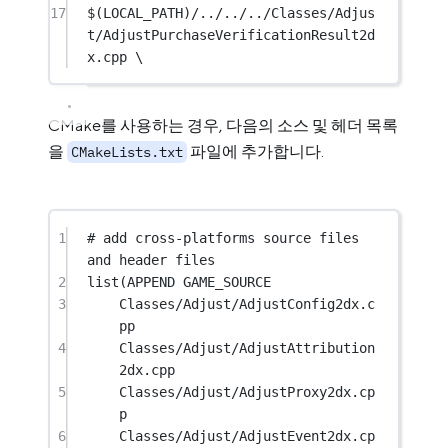
17
$(LOCAL_PATH)/../../../Classes/Adjus
t/AdjustPurchaseVerificationResult2d
x.cpp \
CMake를 사용하는 경우, 다음의 소스 및 헤더 목록
을
파일에 추가합니다.
CMakeLists.txt
1
# add cross-platforms source files 
and header files
2
list
(APPEND GAME_SOURCE
3
Classes/Adjust/AdjustConfig2dx.c
pp
4
Classes/Adjust/AdjustAttribution
2dx.cpp
5
Classes/Adjust/AdjustProxy2dx.cp
p
6
Classes/Adjust/AdjustEvent2dx.cp