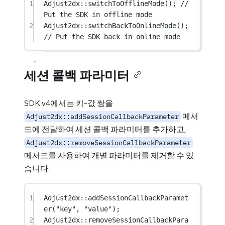
1
Adjust2dx
::
switchToOfflineMode
();
 // 
Put the SDK in offline mode
2
Adjust2dx
::
switchBackToOnlineMode
();
// Put the SDK back in online mode
세션 콜백 파라미터
SDK v4에서는 키-값 쌍을
메서
Adjust2dx::addSessionCallbackParameter
드에 전달하여 세션 콜백 파라미터를 추가하고,
Adjust2dx::removeSessionCallbackParameter
메서드를 사용하여 개별 파라미터를 제거할 수 있
습니다.
1
Adjust2dx
::
addSessionCallbackParamet
er
(
"key"
, 
"value"
);
2
Adjust2dx
::
removeSessionCallbackPara