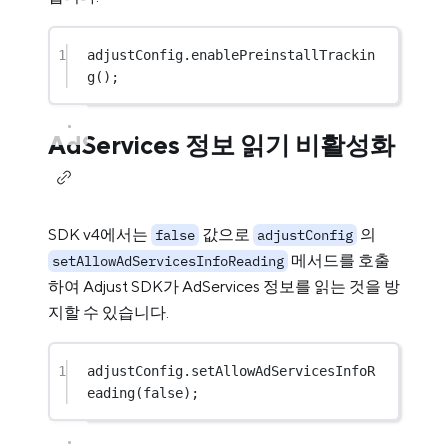
1
adjustConfig.
enablePreinstallTrackin
g
();
AdServices 정보 읽기 비활성화
SDK v4에서는
값으로
의
false
adjustConfig
메서드를 호출
setAllowAdServicesInfoReading
하여 Adjust SDK가 AdServices 정보를 읽는 것을 방
지할 수 있습니다.
1
adjustConfig.
setAllowAdServicesInfoR
eading
(
false
);