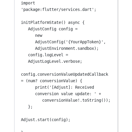
import
'package:flutter/services.dart'
;
initPlatformState
() 
async
 {
AdjustConfig
 config 
=
new
AdjustConfig
(
'{YourAppToken}'
, 
AdjustEnvironment
.sandbox);
config.logLevel 
=
AdjustLogLevel
.verbose;
config.conversionValueUpdatedCallback 
=
 (
num
?
 conversionValue) {
print
(
'[Adjust]: Received 
conversion value update: '
+
conversionValue
!
.
toString
());
};
Adjust
.
start
(config);