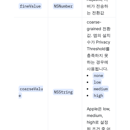
fineValue
NSNumber
버가 전송하
는 전환값
coarse-
grained 전환
값. 앱의 설치
수가 Privacy
Threshold를
충족하지 못
하는 경우에
사용됩니다.
none
low
coarseValu
medium
NSString
e
high
Apple은 low,
medium,
high로 설정
된 조건 중 어