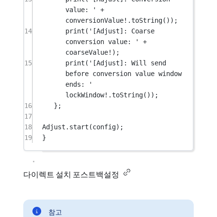
value: '
+
conversionValue
!
.
toString
());
14
print
(
'[Adjust]: Coarse 
conversion value: '
+
coarseValue
!
);
15
print
(
'[Adjust]: Will send 
before conversion value window 
ends: '
lockWindow
!
.
toString
());
16
};
17
18
Adjust
.
start
(config);
19
}
다이렉트 설치 포스트백설정
참고