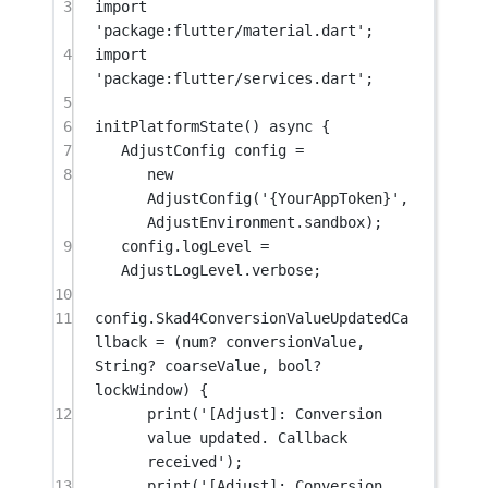
3
import
'package:flutter/material.dart'
;
4
import
'package:flutter/services.dart'
;
5
6
initPlatformState
() 
async
 {
7
AdjustConfig
 config 
=
8
new
AdjustConfig
(
'{YourAppToken}'
, 
AdjustEnvironment
.sandbox);
9
config.logLevel 
=
AdjustLogLevel
.verbose;
10
11
config.
Skad4ConversionValueUpdatedCa
llback
=
 (
num
?
 conversionValue, 
String
?
 coarseValue, 
bool
?
lockWindow) {
12
print
(
'[Adjust]: Conversion 
value updated. Callback 
received'
);
13
print
(
'[Adjust]: Conversion 