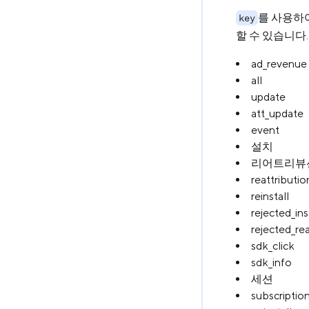
를 사용하
key
할 수 있습니다
ad_revenue
all
update
att_update
event
설치
리어트리뷰
reattributio
reinstall
rejected_ins
rejected_rea
sdk_click
sdk_info
세션
subscriptio