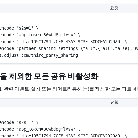
요청
encode 's2s=1' \
encode 'app_token=36wbd8gmlvsw' \
encode 'idfa=105C1794-7CF8-43A3-9C3F-B0DCEA2D29A9' \
encode 'partner_sharing_settings={"all":{"all":false},"P
s.adjust.com/third_party_sharing
을 제외한 모든 공유 비활성화
및 관련 이벤트(설치 또는 리어트리뷰션 등)를 제외한 모든 파트너
요청
encode 's2s=1' \
encode 'app_token=36wbd8gmlvsw' \
encode 'idfa=105C1794-7CF8-43A3-9C3F-B0DCEA2D29A9' \