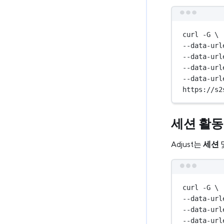
curl -G \
--data-url
--data-url
--data-url
--data-url
https://s2
세션 활동
Adjust는
세션
curl -G \
--data-url
--data-url
--data-url