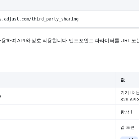
s.adjust.com/third_party_sharing
용하여 API와 상호 작용합니다. 엔드포인트 파라미터를 URL 또
값
기기 ID 
a
S2S A
항상 1
앱 토큰