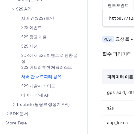
엔드포인트
S2S API
서버 간(S2S) 보안
https://s2
S2S 이벤트
S2S 광고 매출
요청을 사
POST
S2S 세션
필수 파라미터
SDK에서 S2S 이벤트로 전환 설
정
S2S 어트리뷰션 체크리스트
서버 간 서드파티 공유
파라미터 이름
S2S 개발자 가이드
gps_adid, idf
데이터 삭제 API
TrueLink (딥링크 생성기 API)
s2s
SDK 문서
app_token
Store Type