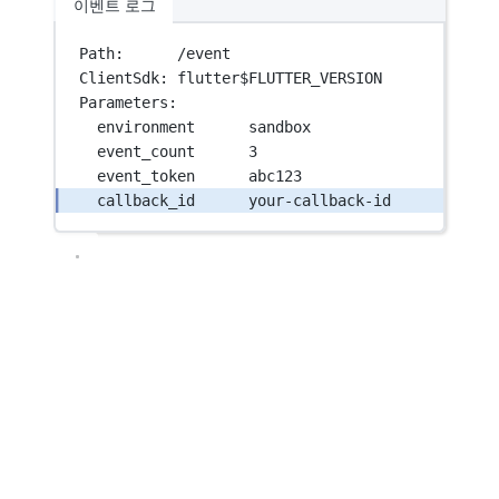
이벤트 로그
Path:      /event
ClientSdk: flutter$FLUTTER_VERSION
Parameters:
environment      sandbox
event_count      3
event_token      abc123
callback_id      your-callback-id