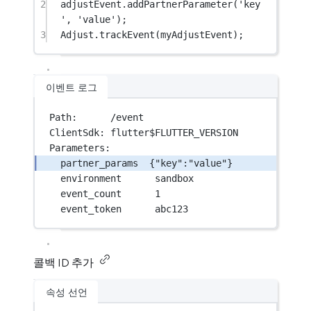
2
adjustEvent.
addPartnerParameter
(
'key
'
, 
'value'
);
3
Adjust
.
trackEvent
(myAdjustEvent);
이벤트 로그
Path:      /event
ClientSdk: flutter$FLUTTER_VERSION
Parameters:
partner_params  {"key":"value"}
environment      sandbox
event_count      1
event_token      abc123
콜백 ID 추가
속성 선언