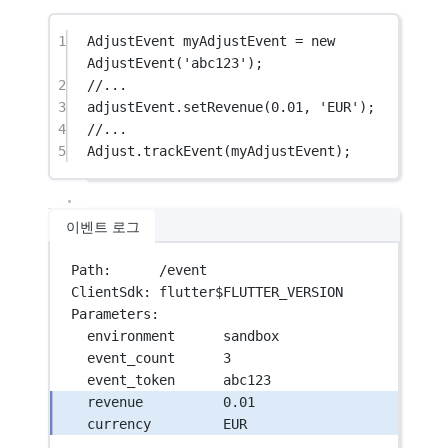
1
AdjustEvent
 myAdjustEvent 
=
new
AdjustEvent
(
'abc123'
);
2
//...
3
adjustEvent.
setRevenue
(
0.01
, 
'EUR'
);
4
//...
5
Adjust
.
trackEvent
(myAdjustEvent);
이벤트 로그
Path:      /event
ClientSdk: flutter$FLUTTER_VERSION
Parameters:
environment      sandbox
event_count      3
event_token      abc123
revenue          0.01
currency         EUR