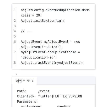
1
adjustConfig.eventDeduplicationIdsMa
xSize 
=
20
;
2
Adjust
.
initSdk
(config);
3
4
// ...
5
6
AdjustEvent
 myAdjustEvent 
=
new
AdjustEvent
(
'abc123'
);
7
myAdjustEvent.deduplicationId 
=
'deduplication-id'
;
8
Adjust
.
trackEvent
(myAdjustEvent);
이벤트 로그
Path:      /event
ClientSdk: flutter$FLUTTER_VERSION
Parameters:
environment        sandbox