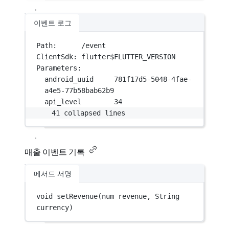
이벤트 로그
Path:      /event
ClientSdk: flutter$FLUTTER_VERSION
Parameters:
android_uuid     781f17d5-5048-4fae-
a4e5-77b58bab62b9
api_level        34
41 collapsed lines
매출 이벤트 기록
메서드 서명
void
setRevenue
(
num
 revenue, 
String
currency)