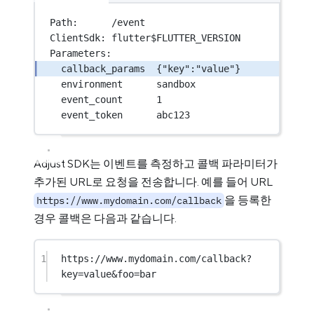
Path:      /event
ClientSdk: flutter$FLUTTER_VERSION
Parameters:
callback_params  {"key":"value"}
environment      sandbox
event_count      1
event_token      abc123
Adjust SDK는 이벤트를 측정하고 콜백 파라미터가
추가된 URL로 요청을 전송합니다. 예를 들어 URL
을 등록한
https://www.mydomain.com/callback
경우 콜백은 다음과 같습니다.
1
https://www.mydomain.com/callback?
key=value&foo=bar