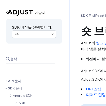
개발자
SDK 문서
React 
숏 브
SDK 버전을 선택합니다.
Adjust의
링크 
아직 앱을 설치
검색
이 섹션에서 설
Adjust SD
Adjust SD
API 문서
SDK 문서
URI 스킴
디퍼드 딥
Android SDK
iOS SDK