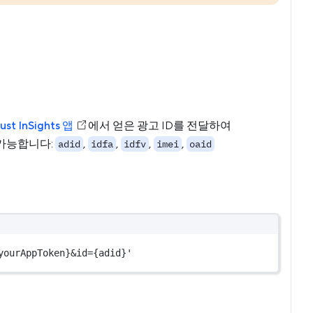
ust InSights 앱
에서 얻은 광고 ID를 전달하여
이 가능합니다:
,
,
,
,
adid
idfa
idfv
imei
oaid
yourAppToken}&id={adid}'